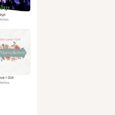
ays
lettes
ove I Got
llettes