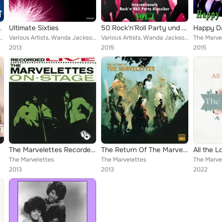
d of Detroit, Vol. 1
Ultimate Sixties
50 Rock'n'Roll Party und Fetenhits, Vol. 1 (Internationale Rock and Roll - Party - Klassiker)
Happy D
s, The Supremes, The Temptations, Debbie Dean, Nick & The Jaguars, Joel Sebasti...
Various Artists, Wanda Jackson, The Starlets, The Ikettes, Ritchie Valens, The Four Lads, The Ronettes, The Sharks, The Contours...
Various Artists, Wanda Jackson, Bobby Darin, Buddy Holly, The Ventures, The Tokens, Sam Cooke, Chuck Berry, Bob Dylan, Ted Herol...
The Marve
2013
2015
2015
The Marvelettes Recorded Live On Stage
The Return Of The Marvelettes
All the L
The Marvelettes
The Marvelettes
The Marve
2013
2013
2022