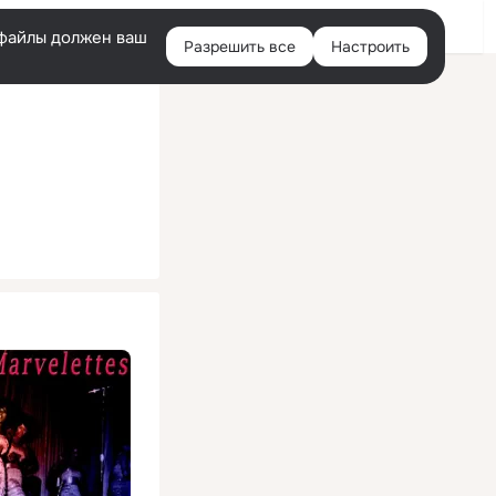
Помощь
Войти
й
e-файлы должен ваш
Разрешить все
Настроить
Правая
колонка