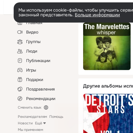
Мы используем cookie-файлы, чтобы улучшить сервис
законный представитель.
Больше информации
Левая
Главная
колонка
Видео
Группы
Люди
Публикации
Игры
Подарки
Другие альбомы исп
Поздравления
Рекомендации
Сменить язык
Рекламодателям
Помощь
Новости
Ещё
Мы применяем