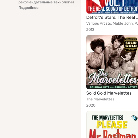
рекомендательные технологии
Подробнее
Detroit's Stars: The Real Soun
Various Artists, Mable John, Popcorn & The Mohawk
2013
Solid Gold Marvelettes
The Marvelettes
2020