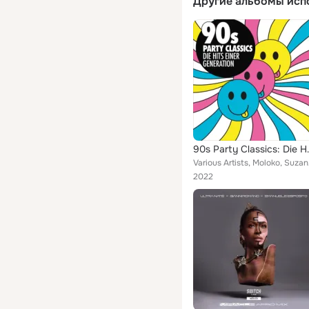
Другие альбомы исп
90s Party Cla
Various Artists,
2022