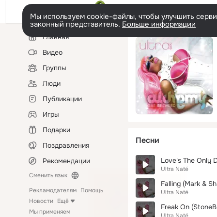
Мы используем cookie-файлы, чтобы улучшить сервис
законный представитель.
Больше информации
Левая
Главная
колонка
Видео
Группы
Люди
Публикации
Игры
Подарки
Песни
Поздравления
Love's The Only 
Рекомендации
Ultra Naté
Сменить язык
Falling (Mark & Sh
Рекламодателям
Помощь
Ultra Naté
Новости
Ещё
Freak On (StoneBr
Мы применяем
Ultra Naté