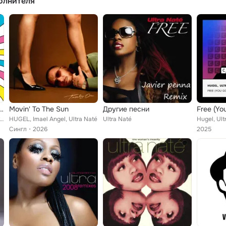
олнителя
ssics: Die Hits einer Generation
Movin' To The Sun
Другие песни
Free (Yo
 Moloko, Suzanne Vega, Phenomania, Gigi d'Agostino, Calmani & Grey, Armin van Buuren, Salt-N-Pepa, C & C Music F...
HUGEL, Imael Angel, Ultra Naté
Ultra Naté
Hugel, Ult
Сингл
2026
2025