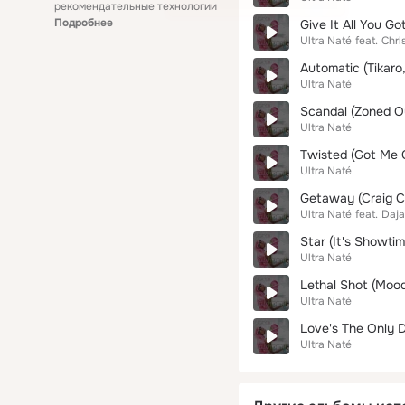
рекомендательные технологии
Подробнее
Give It All You Go
Ultra Naté
feat.
Chris
Automatic (Tikaro,
Ultra Naté
Scandal (Zoned O
Ultra Naté
Twisted (Got Me G
Ultra Naté
Getaway (Craig C
Ultra Naté
feat.
Daj
Star (It's Showti
Ultra Naté
Lethal Shot (Mood
Ultra Naté
Love's The Only D
Ultra Naté