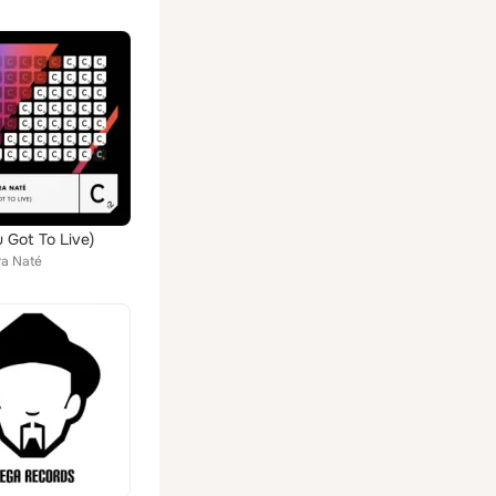
u Got To Live)
ra Naté