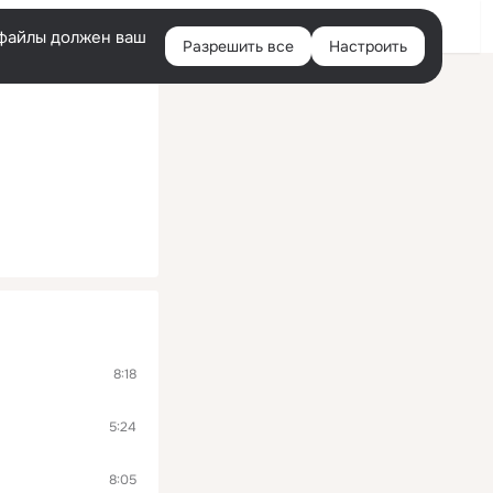
Помощь
Войти
й
e-файлы должен ваш
Разрешить все
Настроить
Правая
колонка
8:18
5:24
8:05