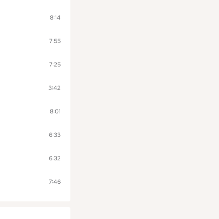
8:14
7:55
7:25
3:42
8:01
6:33
6:32
7:46