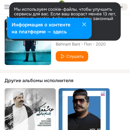
Войти
Мы используем cookie-файлы, чтобы улучшить
сервисы для вас. Если ваш возраст менее 13 лет,
настроить cookie-файлы должен ваш законный
представитель.
Больше информации
Сингл
Информация о контенте
Разрешить все
Настроить
на платформе — здесь
Khabeto Didam
Behnam Bani
Поп
2020
Слушать
Другие альбомы исполнителя