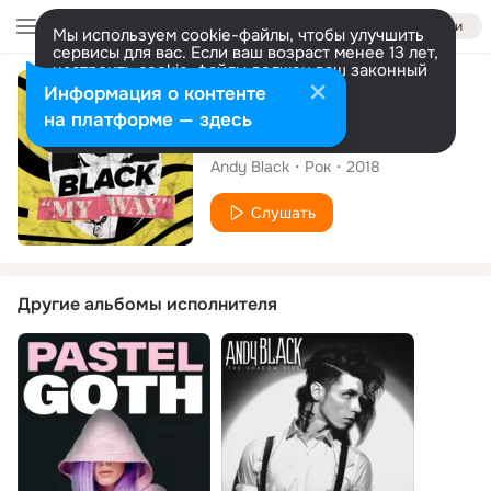
Войти
Мы используем cookie-файлы, чтобы улучшить
сервисы для вас. Если ваш возраст менее 13 лет,
настроить cookie-файлы должен ваш законный
представитель.
Больше информации
Сингл
Информация о контенте
Разрешить все
Настроить
на платформе — здесь
My Way
Andy Black
Рок
2018
Слушать
Другие альбомы исполнителя