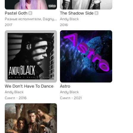
Pastel Goth
The Shadow Side
Разные исполнители, Dagny, Bishop Briggs, Zella Day, Tove Lo, The Chemical Brothers, The Struts, Boy Epic, St. Vincent, Lorde, I...
Andy Black
2017
2016
We Don't Have To Dance
Astro
Andy Black
Andy Black
Сингл
2016
Сингл
2021