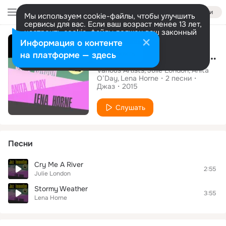
Войти
Мы используем cookie-файлы, чтобы улучшить
сервисы для вас. Если ваш возраст менее 13 лет,
настроить cookie-файлы должен ваш законный
Альбом
представитель.
Больше информации
Информация о контенте
Jazz Innovation Julie London, Anita O'Day and Lena Horne
Разрешить все
Настроить
на платформе — здесь
Various Artists
Julie London
Anita
O’Day
Lena Horne
2
песни
Джаз
2015
Слушать
Песни
Cry Me A River
2:55
Julie London
Stormy Weather
3:55
Lena Horne