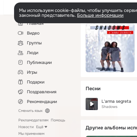
Мы используем cookie-файлы, чтобы улучшить сервис
законный представитель.
Больше информации
Левая
Главная
колонка
Видео
Группы
Люди
Публикации
Игры
Подарки
Песни
Поздравления
L'arma segreta
Рекомендации
Shadows
Сменить язык
Рекламодателям
Помощь
Новости
Ещё
Другие альбомы исп
Мы применяем