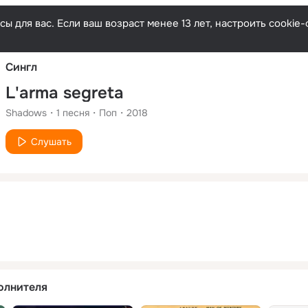
Русски
ы для вас. Если ваш возраст менее 13 лет, настроить cooki
Сингл
L'arma segreta
Shadows
1
песня
Поп
2018
Слушать
олнителя