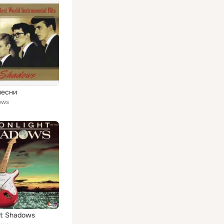
песни
ows
ht Shadows