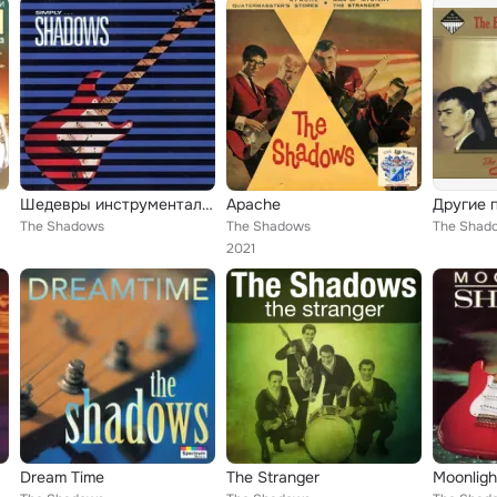
Шедевры инструментальной музык
Apache
Другие 
The Shadows
The Shadows
The Shad
2021
Dream Time
The Stranger
Moonlig