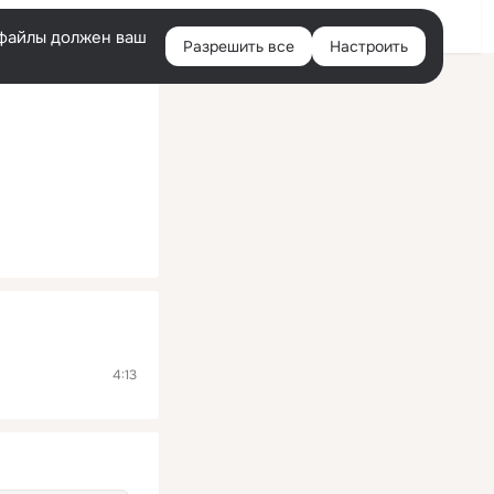
Помощь
Войти
й
e-файлы должен ваш
Разрешить все
Настроить
Правая
колонка
4:13