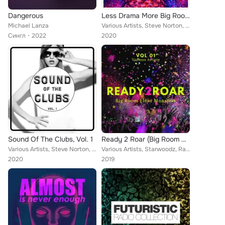
Dangerous
Less Drama More Big Room, Vol. 1
Michael Lanza
Various Artists, Steve Norton, Akadian, Alivø, Starwoodz, Gosh Crash, Nicky Jones, Adaptiv, Sharkhuman, Bobby Rock, Jigante, Dyc...
Сингл
2022
2020
Sound Of The Clubs, Vol. 1
Ready 2 Roar (Big Room Floor Monsters), Vol. 1
Various Artists, Steve Norton, Danny Better, Ronnsn, Vol2Cat, Vain Cortes, The Boogeyman, FADI, Freakbreak, Martin Priego, Jay F...
Various Artists, Starwoodz, Rafael Diefentaler, The Riberaz, Seedy Jazz, Patrick Hofmann, Eugene Luu, Kid Massive, Backwall, Gil...
2020
2019