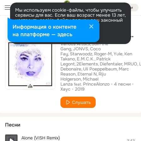
Войти
Мы используем cookie-файлы, чтобы улучшить
сервисы для вас. Если ваш возраст менее 13 лет,
настроить cookie-файлы должен ваш законный
Альбом
представитель.
Больше информации
Информация о контенте
The Future Is House #20
Разрешить все
Настроить
на платформе — здесь
Various Artists
Join the
Gang
JONVS
Coco
Fay
Starwoodz
Roger-M
Yule
Ken
Takano
E.M.C.K.
Patrick
Legont
2Elements
Diefentaler
MRUO
Debonaire
Uli Poeppelbaum
Marc
Reason
Eternal N
Riju
Holgerson
Michael
Lanza
PrinceAlonzo
4
песни
feat.
Хаус
2019
Слушать
Песни
Alone (ViSH Remix)
3:43