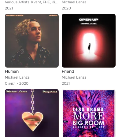
Various Artists, Kvant, FHE, Kidd Ross, DiMO (BG), Paul Parker, Erdem Gul, My Secret Garden, DJ Aristocrat, Dan Kers, Lau Kid, H...
Michael Lanza
2021
2020
Human
Friend
Michael Lanza
Michael Lanza
Сингл
2020
2021