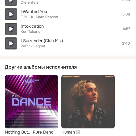
Diefentaler
I Wanted You
5:08
E.M.C.K.
Marc Reason
Intoxication
4:57
Ken Takano
I Surrender (Club Mix)
3:40
Patrick Legont
Другие альбомы исполнителя
Nothing But... Pure Dance, Vol. 09
Human