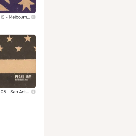
2003.02.19 - Melbourne, Australia (Live)
2003.04.05 - San Antonio, Texas (Live)