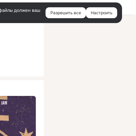
Помощь
Войти
й
e-файлы должен ваш
Разрешить все
Настроить
Правая
колонка