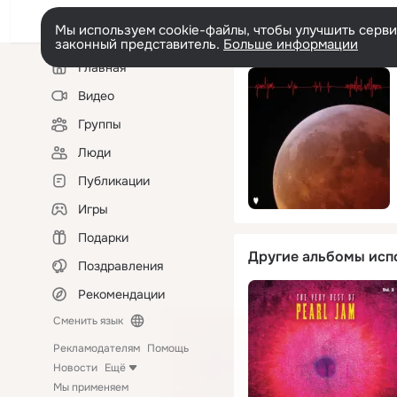
Мы используем cookie-файлы, чтобы улучшить сервис
законный представитель.
Больше информации
Левая
Главная
колонка
Видео
Группы
Люди
Публикации
Игры
Подарки
Другие альбомы исп
Поздравления
Рекомендации
Сменить язык
Рекламодателям
Помощь
Новости
Ещё
Мы применяем