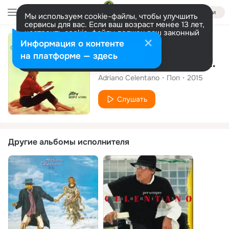
Войти
Мы используем cookie-файлы, чтобы улучшить
сервисы для вас. Если ваш возраст менее 13 лет,
настроить cookie-файлы должен ваш законный
представитель.
Больше информации
Альбом
Информация о контенте
Разрешить все
Настроить
на платформе — здесь
Piccola, Ritorna lo Shimmy, Personality, Il mondo gira
Adriano Celentano
Поп
2015
Слушать
Другие альбомы исполнителя