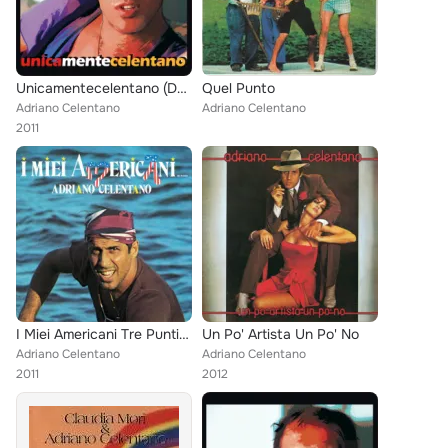
Unicamentecelentano (Deluxe Edition)
Quel Punto
Adriano Celentano
Adriano Celentano
2011
I Miei Americani Tre Puntini (2011 Remaster)
Un Po' Artista Un Po' No
Adriano Celentano
Adriano Celentano
2011
2012