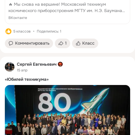
🔥 Мы снова на вершине! Московский техникум
космического приборостроения МГТУ им. Н.Э. Баумана
второй... Смотрите полностью ВКонтакте.
ВКонтакте
5 классов
Поделились: 1
Комментировать
1
Класс
Сергей Евгеньевич
15 апр
«Юбилей техникума»