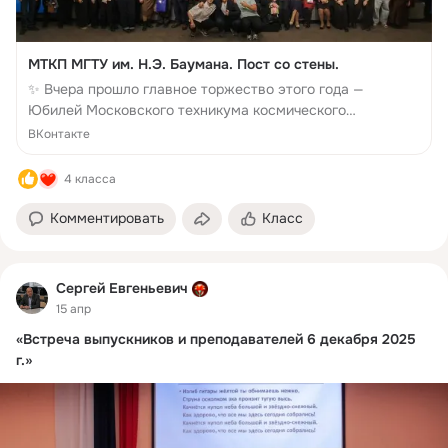
МТКП МГТУ им. Н.Э. Баумана. Пост со стены.
✨ Вчера прошло главное торжество этого года —
Юбилей Московского техникума космического
приборострое... Смотрите полностью ВКонтакте.
ВКонтакте
4 класса
Комментировать
Класс
Сергей Евгеньевич
15 апр
«Встреча выпускников и преподавателей 6 декабря 2025
г.»