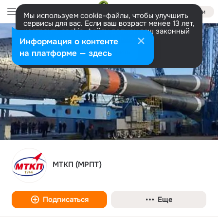
Войти
Мы используем cookie-файлы, чтобы улучшить
сервисы для вас. Если ваш возраст менее 13 лет,
настроить cookie-файлы должен ваш законный
представитель.
Больше информации
Информация о контенте
Разрешить все
Настроить
на платформе — здесь
МТКП (МРПТ)
Подписаться
Еще