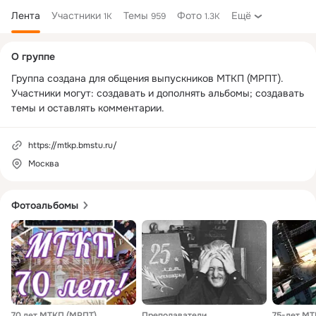
Лента
Участники
Темы
Фото
Ещё
1K
959
1.3K
Дополнительная
О группе
колонка
Группа создана для общения выпускников МТКП (МРПТ). 
Участники могут: создавать и дополнять альбомы; создавать 
темы и оставлять комментарии.
https://mtkp.bmstu.ru/
Москва
Фотоальбомы
70 лет МТКП (МРПТ)
Преподаватели
75-лет М