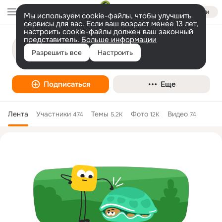
Войти
Мы используем cookie-файлы, чтобы улучшить
сервисы для вас. Если ваш возраст менее 13 лет,
настроить cookie-файлы должен ваш законный
представитель.
Больше информации
КЧФ малые противолодочные корабли
Разрешить все
Настроить
Военное дело
Подписаться
Еще
Лента
Участники
Темы
Фото
Видео
474
5.2K
12K
74