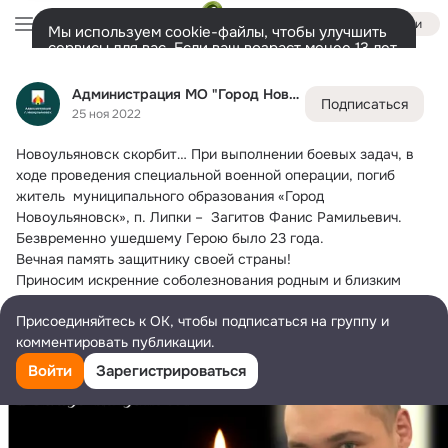
Войти
Мы используем cookie-файлы, чтобы улучшить
сервисы для вас. Если ваш возраст менее 13 лет,
настроить cookie-файлы должен ваш законный
Администрация МО "Город Новоульяновск"
представитель.
Больше информации
Администрация МО "Город Новоульяновск"
Подписаться
Разрешить все
Настроить
Лента
Участники
Темы
Фото
Ещё
3.9K
10K
25K
25 ноя 2022
Новоульяновск скорбит…
 При выполнении боевых задач, в 
Дополнительная
колонка
Всё
10 790
Обсуждаемые
ходе проведения специальной военной операции, погиб 
житель  муниципального образования «Город 
Новоульяновск», п. Липки –  Загитов Фанис Рамильевич. 
Безвременно ушедшему Герою было 23 года.
Вечная память защитнику своей страны!
Приносим искренние соболезнования родным и близким 
погибшего.
Присоединяйтесь к ОК, чтобы подписаться на группу и
Прощание состоится 26 ноября в 11.00 по адресу п. Липки, 
комментировать публикации.
ул. Ленина, д.8
Войти
Зарегистрироваться