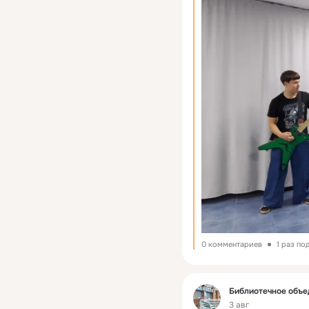
0 комментариев
1 раз по
Фид
Библиотечное объе
3 авг