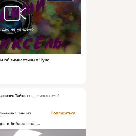
идео не найдено
ьной гимнастики в Чуне
динение Тайшет
поделился темой
Подписаться
инение г. Тайшет
ена в библиотеке!
 ...