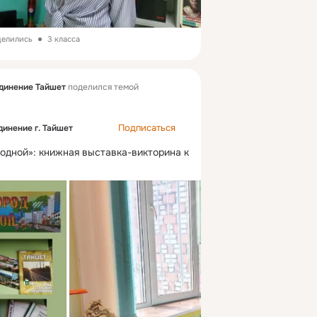
делились
3 класса
динение Тайшет
поделился темой
Подписаться
инение г. Тайшет
одной»: книжная выставка-викторина к 