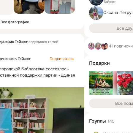
Тайшет
Оксана Петру
Все фотографии
Все дру
динение Тайшет
поделился темой
41 подписчи
Подписаться
инение г. Тайшет
Подарки
городской библиотеке состоялось 
ственной поддержки партии «Единая 
Все под
Группы
145