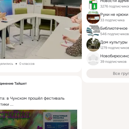
3276 подписчико
Руки не крюки
33 подписчика
546 подписчиков
1279 подписчико
39 подписчиков
делились
0 классов
Все гру
динение Тайшет
та: в Чунском прошёл фестиваль 
стики
 ...