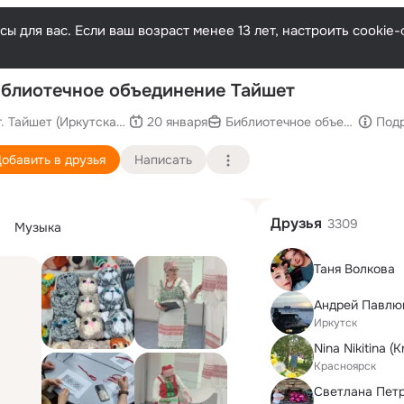
ы для вас. Если ваш возраст менее 13 лет, настроить cooki
П
блиотечное объединение Тайшет
г. Тайшет (Иркутская область)
20 января
Библиотечное объединение 
Под
обавить в друзья
Написать
Друзья
3309
Музыка
Таня Волкова
Aндрей Павлю
Иркутск
Nina Nikitina (K
Красноярск