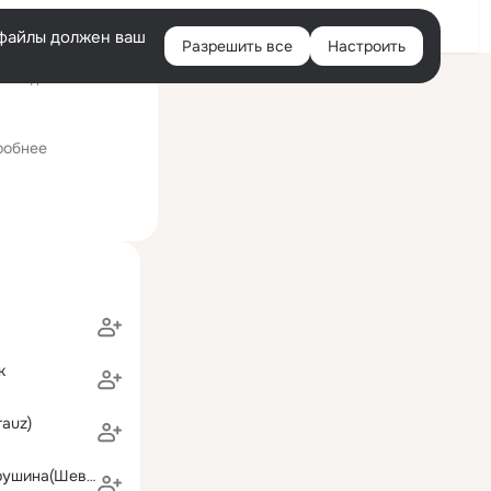
Войти
e-файлы должен ваш
Разрешить все
Настроить
Правая
оследний визит: 04:12
колонка
Тайшет
робнее
к
rauz)
Светлана Петрушина(Шевелева)