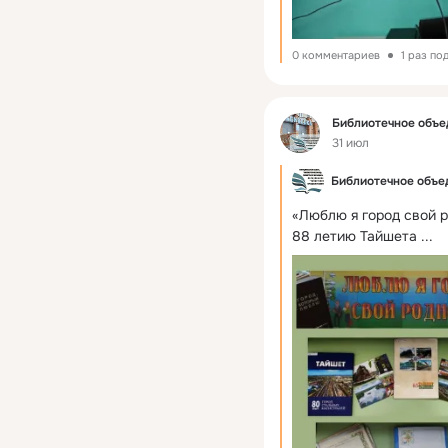
0 комментариев
1 раз по
Фид
Библиотечное объе
31 июл
Библиотечное объед
«Люблю я город свой р
88 летию Тайшета
 ...