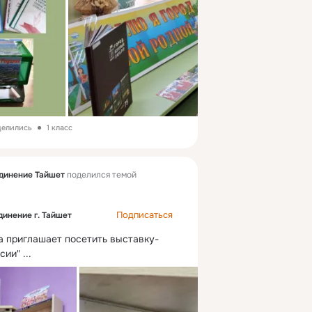
делились
1 класс
динение Тайшет
поделился темой
Подписаться
инение г. Тайшет
а приглашает посетить выставку-
сии"
 ...