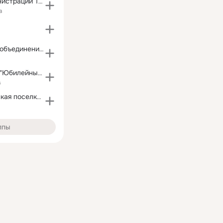
Новости администрации Тайшетского округа
в
Библиотечное объединение г. Тайшет
Дом культуры "Юбилейный" Тайшетский округ
в
Новобирюсинская поселковая библиотека
ппы