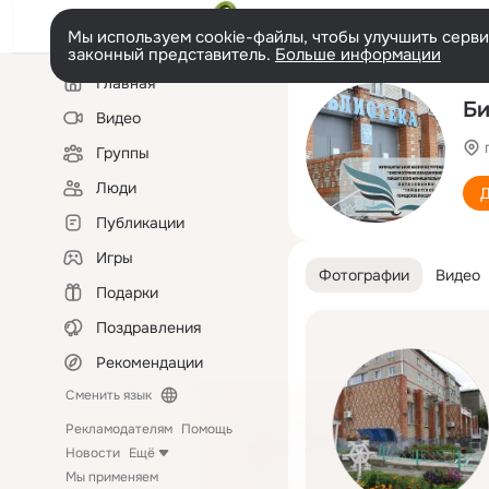
Мы используем cookie-файлы, чтобы улучшить сервис
законный представитель.
Больше информации
Левая
Главная
колонка
Би
Видео
Группы
Люди
Д
Публикации
Игры
Фотографии
Видео
Подарки
Поздравления
Рекомендации
Сменить язык
Рекламодателям
Помощь
Новости
Ещё
Мы применяем