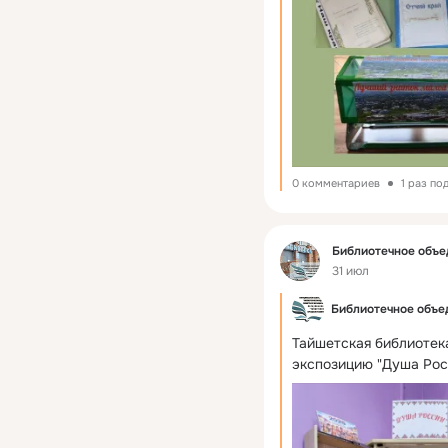
0 комментариев
1 раз по
Фид
Библиотечное объе
31 июл
Библиотечное объед
Тайшетская библиотек
экспозицию "Душа Рос