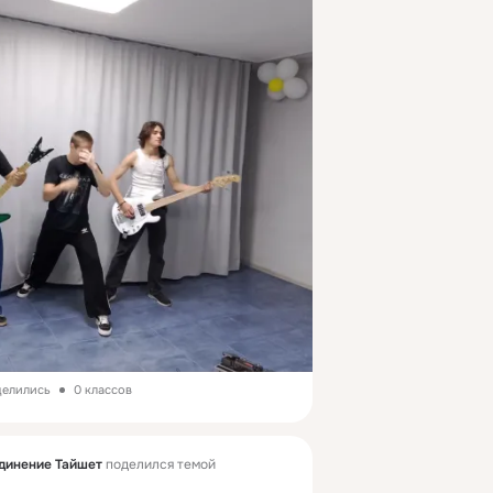
делились
0 классов
динение Тайшет
поделился темой