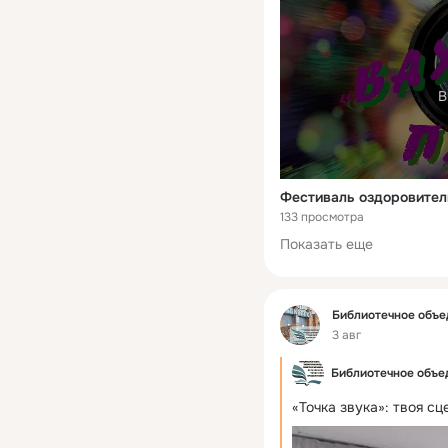
В
Фестиваль оздоровител
133 просмотра
Показать еще
Фид
Библиотечное объе
3 авг
Библиотечное объед
«Точка звука»: твоя сц