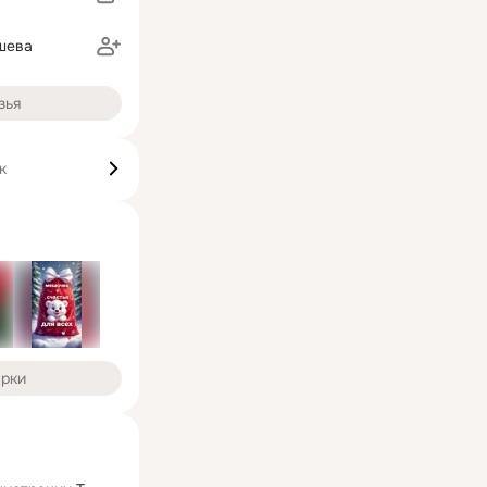
шева
зья
к
арки