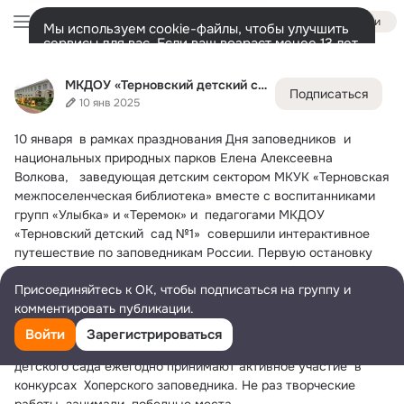
Войти
Мы используем cookie-файлы, чтобы улучшить
сервисы для вас. Если ваш возраст менее 13 лет,
настроить cookie-файлы должен ваш законный
МКДОУ «Терновский детский сад №1»
представитель.
Больше информации
МКДОУ «Терновский детский сад №1»
Подписаться
Разрешить все
Настроить
Лента
Участники
Темы
Фото
Ещё
163
899
3.1K
10 янв 2025
10 января  в рамках празднования Дня заповедников  и 
Дополнительная
колонка
Всё
899
Обсуждаемые
национальных природных парков Елена Алексеевна 
Волкова,   заведующая детским сектором МКУК «Терновская 
межпоселенческая библиотека» вместе с воспитанниками  
групп «Улыбка» и «Теремок» и  педагогами МКДОУ 
«Терновский детский  сад №1»  совершили интерактивное 
путешествие по заповедникам России.
 Первую остановку 
дошкольники совершили   в  Хоперском государственном 
Присоединяйтесь к ОК, чтобы подписаться на группу и
заповеднике. В  этом году заповедник отмечает 90 лет со 
комментировать публикации.
дня основания . Елена  Алексеевна  рассказала о 
достопримечательностях заповедника, его истории 
Войти
Зарегистрироваться
возникновения, флоре и фауне. Воспитанники и педагоги 
детского сада ежегодно принимают активное участие  в  
конкурсах  Хоперского заповедника. Не раз творческие 