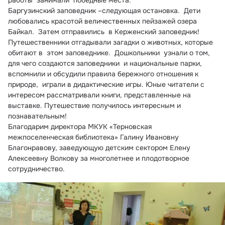
работы  занимали  победные места.
Баргузинский заповедник –следующая остановка.  Дети 
любовались красотой величественных пейзажей озера 
Байкал.  Затем отправились  в Керженский заповедник! 
Путешественники отгадывали загадки о животных, которые 
обитают в  этом заповеднике.  Дошкольники  узнали о том, 
для чего создаются заповедники  и национальные парки, 
вспомнили и обсудили правила бережного отношения к  
природе,  играли в дидактические игры. Юные читатели с  
интересом рассматривали книги, представленные на 
выставке. Путешествие получилось интересным и 
познавательным!
Благодарим директора МКУК «Терновская 
межпоселенческая библиотека» Галину Ивановну 
Благонравову, заведующую детским сектором Елену 
Алексеевну Волкову за многолетнее и плодотворное 
сотрудничество.