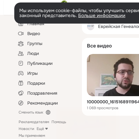
Мы используем cookie-файлы, чтобы улучшить сервис
законный представитель.
Больше информации
Левая
Главная
колонка
Еврейская Генеалогия Mitzva
Видео
Группы
Все видео
Люди
Публикации
Игры
Подарки
Поздравления
Рекомендации
1 069 просмотров
Сменить язык
Рекламодателям
Помощь
Новости
Ещё
Мы применяем