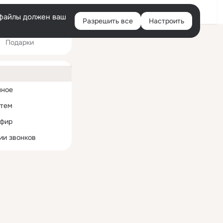
Войти
e-файлы должен ваш
Разрешить все
Настроить
Правая
Подарки
колонка
ная
нное
 тем
эфир
ии звонков