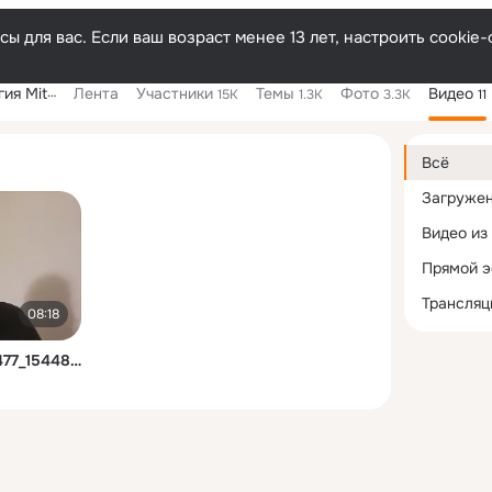
ы для вас. Если ваш возраст менее 13 лет, настроить cooki
temet.com
Лента
Участники
Темы
Фото
Видео
15K
1.3K
3.3K
11
Дополнитель
колонка
Всё
Загруже
Видео из
Прямой 
Трансляц
08:18
10000000_161516891196477_1544847277640646656_n