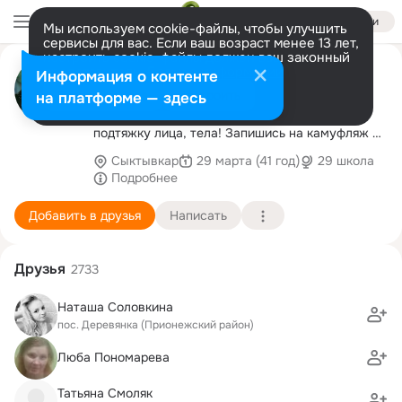
Войти
Мы используем cookie-файлы, чтобы улучшить
сервисы для вас. Если ваш возраст менее 13 лет,
настроить cookie-файлы должен ваш законный
ПЕРМАНЕНТ ТАТУАЖ
представитель.
Больше информации
Информация о контенте
ПОХУДЕНИЕ ЛФК АППАРАТЫ
Разрешить все
Настроить
на платформе — здесь
Сделай себе татуаж бровей, губ, век, тату,
подтяжку лица, тела! Запишись на камуфляж и
забудь о залысинах, растяжках и др. дефектах!
Сыктывкар
29 марта (41 год)
29 школа
Подробнее
Добавить в друзья
Написать
Друзья
2733
Наташа Соловкина
пос. Деревянка (Прионежский район)
Люба Пономарева
Татьяна Смоляк