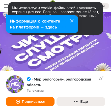
Войти
Мы используем cookie-файлы, чтобы улучшить
сервисы для вас. Если ваш возраст менее 13 лет,
настроить cookie-файлы должен ваш законный
представитель.
Больше информации
Информация о контенте
Разрешить все
Настроить
на платформе — здесь
«Мир Белогорья». Белгородская
область
Телеканал
Подписаться
Еще