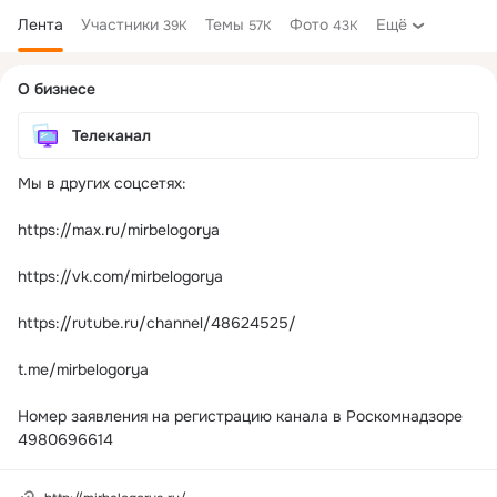
Лента
Участники
Темы
Фото
Ещё
39K
57K
43K
Дополнительная
О бизнесе
колонка
Телеканал
Мы в других соцсетях:

https://max.ru/mirbelogorya

https://vk.com/mirbelogorya

https://rutube.ru/channel/48624525/

t.me/mirbelogorya

Номер заявления на регистрацию канала в Роскомнадзоре 
4980696614