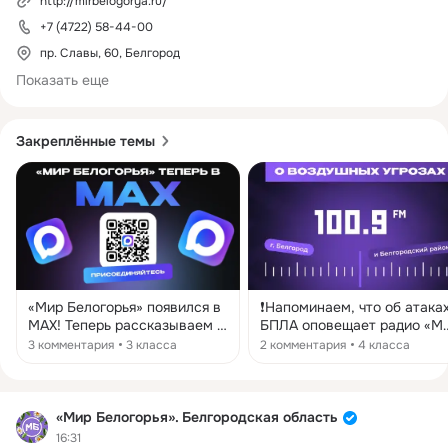
http://mirbelogorya.ru/
+7 (4722) 58-44-00
пр. Славы, 60, Белгород
Показать еще
Закреплённые темы
«Мир Белогорья» появился в
❗️Напоминаем, что об атака
MAX! Теперь рассказываем о
БПЛА оповещает радио «Мир
новостях Белгородской
Белогорья» Радиостанция
3 комментария
3 класса
2 комментария
4 класса
области в национальном
вещает на частоте 100,9 F
мессенджере.
в Белгороде. Экстренная
Подписывайтесь и
информация о воздушных
поделитесь ссылкой с
угрозах дублируется в эфи
«Мир Белогорья». Белгородская область
друзьями — будьте на связи
из Телеграм-канала
16:31