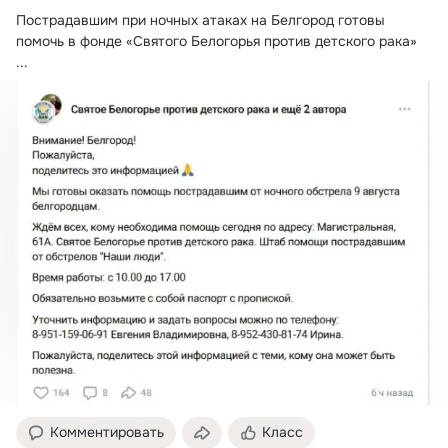
с областью. Присоединиться
«Информация БПЛА
Пострадавшим при ночных атаках на Белгород готовы 
к нам в MAX можно здесь.
Белгород, Белгородский
район». Особенно это
помочь в фонде «Святого Белогорья против детского рака»
актуально для водителей и
...
тех, у кого есть проблемы 
интернетом. Как это
работает –здесь. 🟣Берегите
себя! Не пропустите
тревожный сигнал!
Комментировать
Класс