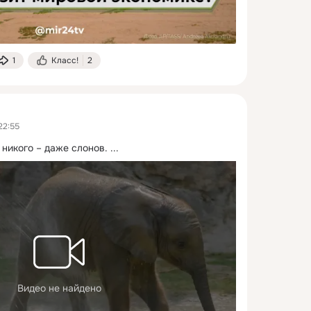
1
Класс!
2
22:55
 никого – даже слонов.
 ...
Видео не найдено