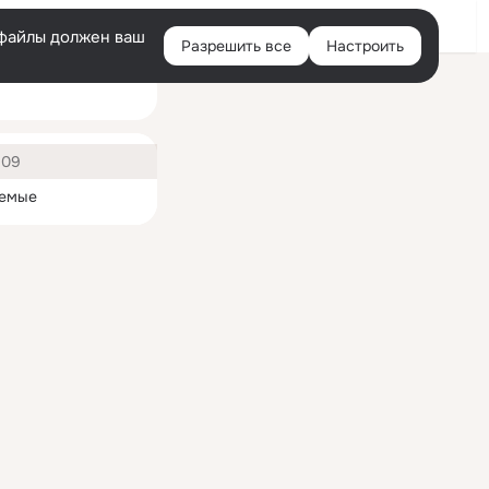
Войти
e-файлы должен ваш
Разрешить все
Настроить
Правая
колонка
ная
609
емые