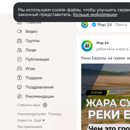
Мы используем cookie-файлы, чтобы улучшить сервис
законный представитель.
Больше информации
Левая
Главная
колонка
Мир 24
Лента
Видео
Группы
Мир 24
добавлена вчера в 
Люди
Реки Европы на грани: 
Публикации
Игры
Подарки
Поздравления
Рекомендации
Сменить язык
Рекламодателям
Помощь
Новости
Ещё
Мы применяем