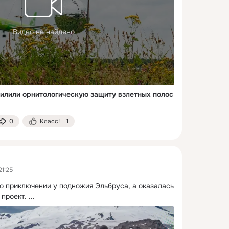
Видео не найдено
силили орнитологическую защиту взлетных полос
0
Класс!
1
21:25
о приключении у подножия Эльбруса, а оказалась 
 проект.
 ...