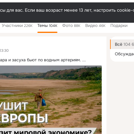
ы для вас. Если ваш возраст менее 13 лет, настроить cooki
Участники
Темы
Фото
Видео
Подарки
226K
104K
88K
46K
Дополнитель
колонка
Всё
104 
23:30
Обсужда
жара и засуха бьют по водным артериям.
 ...