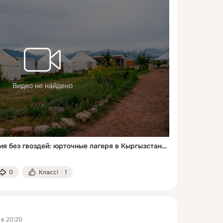
Видео не найдено
Древняя квартира-студия без гвоздей: юрточные лагеря в Кыргызстане набирают популярность у туристов
0
Класс!
1
 в 20:20