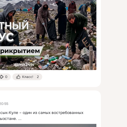
0
Класс!
2
20:55
сык‑Куле – один из самых востребованных 
ызстане.
 ...