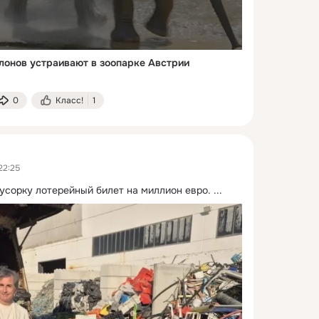
онов устраивают в зоопарке Австрии
0
Класс!
1
22:25
усорку лотерейный билет на миллион евро.
 ...