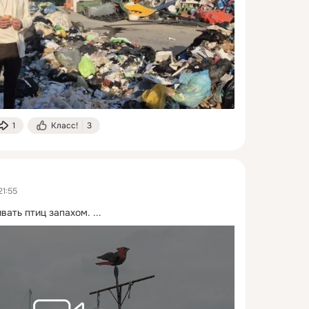
1
Класс!
3
21:55
вать птиц запахом.
 ...