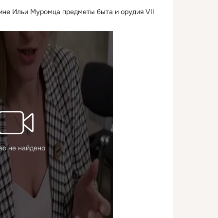
ине Ильи Муромца предметы быта и орудия VII 
ео не найдено