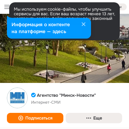
Войти
Мы используем cookie-файлы, чтобы улучшить
сервисы для вас. Если ваш возраст менее 13 лет,
настроить cookie-файлы должен ваш законный
представитель.
Больше информации
Информация о контенте
Разрешить все
Настроить
на платформе — здесь
Агентство "Минск-Новости"
Интернет-СМИ
Подписаться
Еще