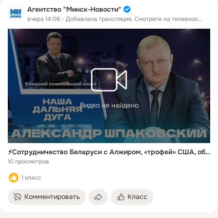
Агентство "Минск-Новости"
вчера 14:06
Добавлена трансляция. Смотрите на телевизоре в
ОК
Видео не найдено
⚡️Сотрудничество Беларуси с Алжиром, «трофей» США, обстановка на фронте || Новости политики
10 просмотров
1 класс
Комментировать
Класс