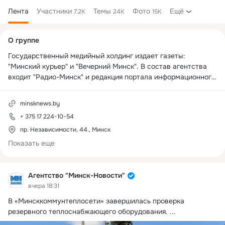
Лента
Участники
Темы
Фото
Ещё
7.2K
24K
15K
Дополнительная
О группе
колонка
Государственный медийный холдинг издает газеты: 
"Минский курьер" и "Вечерний Минск". В состав агентства 
входит "Радио-Минск" и редакция портала информационного 
агентства 
Мinsknews.by
. Круглосуточно мы даем 
информацию о важнейших событиях Минска, а также 
minsknews.by
последние новости о Беларуси. Ежемесячная аудитория 
+ 375 17 224-10-54
портала более 5 миллионов читателей.
пр. Независимости, 44., Минск
Показать еще
Агентство "Минск-Новости"
вчера 18:31
В «Минсккоммунтеплосети» завершилась проверка 
резервного теплоснабжающего оборудования.
 ...