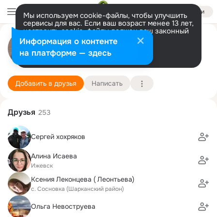
Войти
Мы используем cookie-файлы, чтобы улучшить
сервисы для вас. Если ваш возраст менее 13 лет,
настроить cookie-файлы должен ваш законный
оля кравцова (кузнецова)
представитель.
Больше информации
Информация о контенте
Разрешить все
Настроить
на платформе — здесь
Ижевск
14 апреля (41 год)
34 школа
Подробнее
Добавить в друзья
Написать
Друзья
253
Сергей хохряков
Алина Исаева
Ижевск
Ксения Леконцева ( Леонтьева)
с. Сосновка (Шарканский район)
Ольга Невоструева