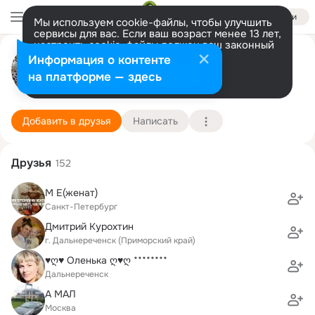
Войти
Мы используем cookie-файлы, чтобы улучшить
сервисы для вас. Если ваш возраст менее 13 лет,
настроить cookie-файлы должен ваш законный
Михаил В
представитель.
Больше информации
Информация о контенте
Разрешить все
Настроить
на платформе — здесь
Голицыно
26 апреля (45 лет)
7 школа
Подробнее
Добавить в друзья
Написать
Друзья
152
М Е(женат)
Санкт-Петербург
Дмитрий Курохтин
г. Дальнереченск (Приморский край)
♥ღ♥ Оленька ღ♥ღ ********
Дальнереченск
А МАЛ
Москва