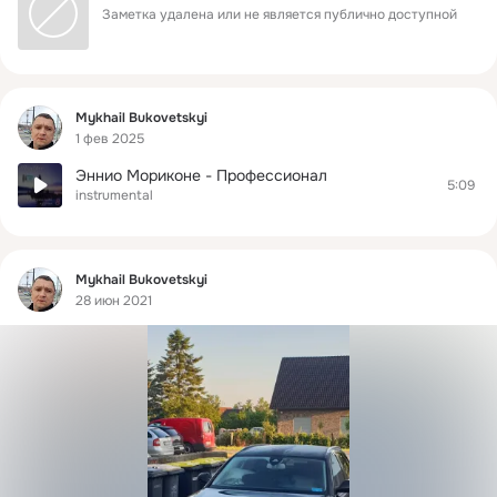
Заметка удалена или не является публично доступной
Фид
Mykhail Bukovetskyi
1 фев 2025
Эннио Мориконе - Профессионал
5:09
instrumental
Фид
Mykhail Bukovetskyi
28 июн 2021