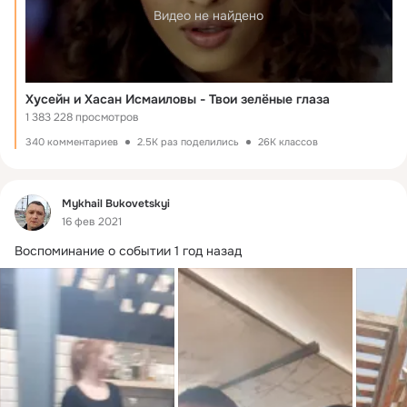
Видео не найдено
Хусейн и Хасан Исмаиловы - Твои зелёные глаза
1 383 228 просмотров
340 комментариев
2.5K раз поделились
26K классов
Фид
Mykhail Bukovetskyi
16 фев 2021
Воспоминание о событии 1 год назад