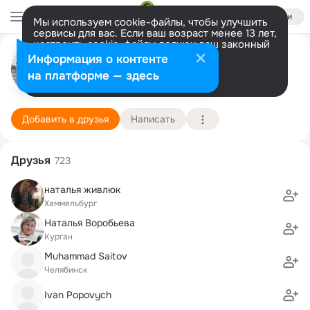
Войти
Мы используем cookie-файлы, чтобы улучшить
сервисы для вас. Если ваш возраст менее 13 лет,
настроить cookie-файлы должен ваш законный
Mykhail Bukovetskyi
представитель.
Больше информации
Информация о контенте
Разрешить все
Настроить
на платформе — здесь
Хуст
8 июня (41 год)
2 школа
Подробнее
Добавить в друзья
Написать
Друзья
723
наталья живлюк
Хаммельбург
Наталья Воробьева
Курган
Muhammad Saitov
Челябинск
Ivan Popovych