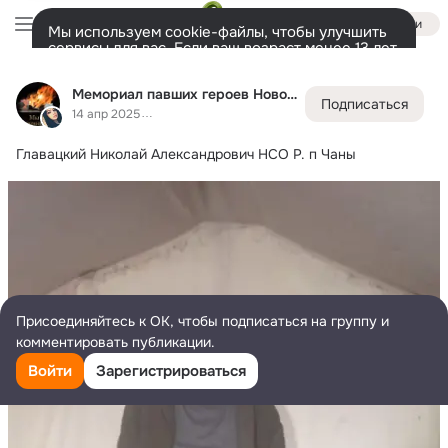
Войти
Мы используем cookie-файлы, чтобы улучшить
сервисы для вас. Если ваш возраст менее 13 лет,
настроить cookie-файлы должен ваш законный
Мемориал павших героев Новосибирска и НСО
представитель.
Больше информации
Мемориал павших героев Новосибирска и НСО
Подписаться
Разрешить все
Настроить
Лента
Участники
Темы
Фото
Ещё
33K
4.5K
6.7K
14 апр 2025
Главацкий Николай Александрович НСО Р.
 п Чаны
Дополнительная
колонка
Всё
4 518
Обсуждаемые
Присоединяйтесь к ОК, чтобы подписаться на группу и
комментировать публикации.
Войти
Зарегистрироваться