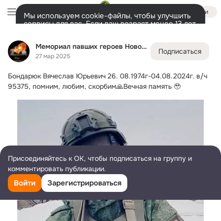
Войти
Мы используем cookie-файлы, чтобы улучшить
сервисы для вас. Если ваш возраст менее 13 лет,
настроить cookie-файлы должен ваш законный
Мемориал павших героев Новосибирска и НСО
представитель.
Больше информации
Мемориал павших героев Новосибирска и НСО
Подписаться
Разрешить все
Настроить
Лента
Участники
Темы
Фото
Ещё
33K
4.5K
6.7K
27 мар 2025
Бондарюк Вячеслав Юрьевич 26.
 08.1974г-04.08.2024г. в/ч 
Дополнительная
колонка
Всё
4 517
Обсуждаемые
95375, помним, любим, скорбим🙏Вечная память 🥹
Присоединяйтесь к ОК, чтобы подписаться на группу и
комментировать публикации.
Войти
Зарегистрироваться