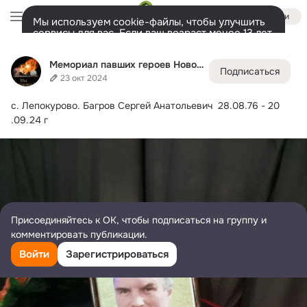
Войти
Мы используем cookie-файлы, чтобы улучшить
сервисы для вас. Если ваш возраст менее 13 лет,
настроить cookie-файлы должен ваш законный
Мемориал павших героев Новосибирска и НСО
представитель.
Больше информации
Мемориал павших героев Новосибирска и НСО
Подписаться
Разрешить все
Настроить
Лента
Участники
Темы
Фото
Ещё
33K
4.5K
6.7K
23 окт 2024
с.
 Лепокурово. Багров Сергей Анатольевич  28.08.76 - 20 
Дополнительная
колонка
Всё
4 518
Обсуждаемые
.09.24 г
Присоединяйтесь к ОК, чтобы подписаться на группу и
комментировать публикации.
Войти
Зарегистрироваться