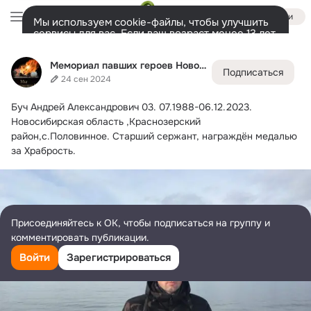
Войти
Мы используем cookie-файлы, чтобы улучшить
сервисы для вас. Если ваш возраст менее 13 лет,
настроить cookie-файлы должен ваш законный
Мемориал павших героев Новосибирска и НСО
представитель.
Больше информации
Мемориал павших героев Новосибирска и НСО
Подписаться
Разрешить все
Настроить
Лента
Участники
Темы
Фото
Ещё
33K
4.5K
6.7K
24 сен 2024
Буч Андрей Александрович 03.
 07.1988-06.12.2023. 
Дополнительная
колонка
Всё
4 518
Обсуждаемые
Новосибирская область ,Краснозерский 
район,с.Половинное. Старший сержант, награждён медалью 
за Храбрость.
Присоединяйтесь к ОК, чтобы подписаться на группу и
комментировать публикации.
Войти
Зарегистрироваться