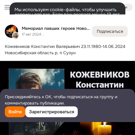
Войти
Мы используем cookie-файлы, чтобы улучшить
сервисы для вас. Если ваш возраст менее 13 лет,
настроить cookie-файлы должен ваш законный
Мемориал павших героев Новосибирска и НСО
представитель.
Больше информации
Мемориал павших героев Новосибирска и НСО
Подписаться
Разрешить все
Настроить
Лента
Участники
Темы
Фото
Ещё
33K
4.5K
6.7K
17 авг 2024
Кожевников Константин Валерьевич
 23.11.1980-14.06.2024
Дополнительная
колонка
Всё
4 517
Обсуждаемые
Новосибирская область р. п Сузун
Присоединяйтесь к ОК, чтобы подписаться на группу и
комментировать публикации.
Войти
Зарегистрироваться