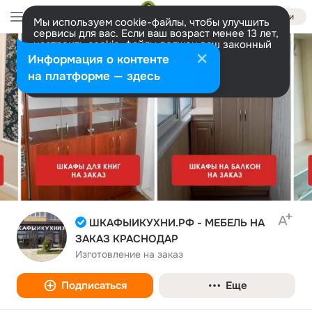
Войти
Мы используем cookie-файлы, чтобы улучшить
сервисы для вас. Если ваш возраст менее 13 лет,
настроить cookie-файлы должен ваш законный
представитель.
Больше информации
Информация о контенте
Разрешить все
Настроить
на платформе — здесь
ШКАФЫИКУХНИ.РФ - МЕБЕЛЬ НА
ЗАКАЗ КРАСНОДАР
Изготовление на заказ
Подписаться
Еще