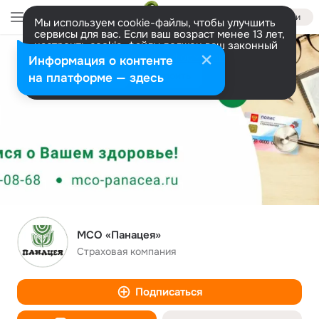
Войти
Мы используем cookie-файлы, чтобы улучшить
сервисы для вас. Если ваш возраст менее 13 лет,
настроить cookie-файлы должен ваш законный
представитель.
Больше информации
Информация о контенте
Разрешить все
Настроить
на платформе — здесь
МСО «Панацея»
Страховая компания
Подписаться