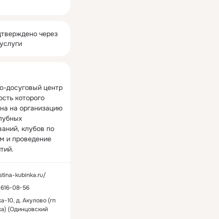
ная
тверждено через
услуги
о-досуговый центр 
сть которого 
на на организацию 
лубных 
аний, клубов по 
м и проведение 
тий.
istina-kubinka.ru/
616-08-56
а-10, д. Акулово (гп
а) (Одинцовский