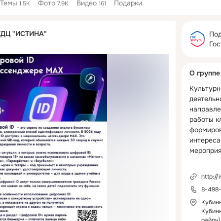
Темы
Фото
Видео
Подарки
1.5K
7.9K
161
Дополнитель
КДЦ "ИСТИНА"
колонка
Под
Гос
О группе
Культурн
деятельно
направле
работы к
формиров
интереса
мероприя
http://
8-498-
Кубинк
Кубинк
район)