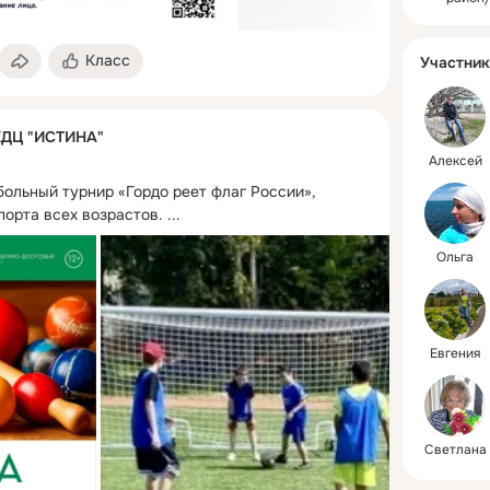
Класс
Участник
КДЦ "ИСТИНА"
Алексей
больный турнир «Гордо реет флаг России», 
орта всех возрастов.
 ...
Ольга
Евгения
Светлана