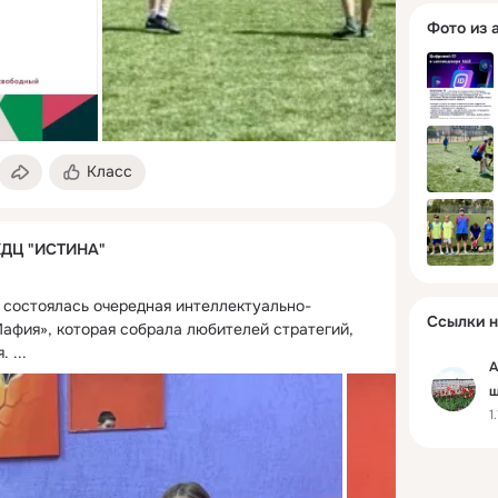
Фото из 
Класс
КДЦ "ИСТИНА"
 состоялась очередная интеллектуально-
Ссылки н
афия», которая собрала любителей стратегий, 
я.
 ...
А
ш
1