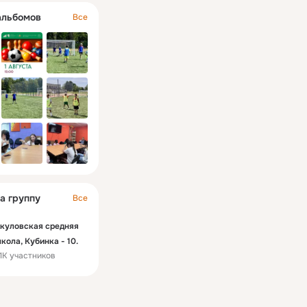
альбомов
Все
а группу
Все
куловская средняя
кола, Кубинка - 10.
.1K участников