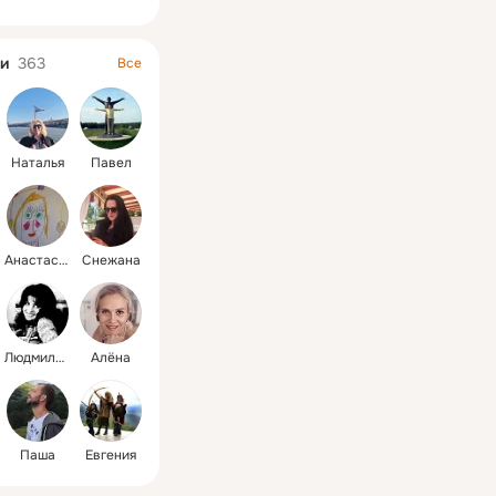
и
363
Все
Наталья
Павел
Анастасия
Снежана
Людмила Борисовна
Алёна
Паша
Евгения