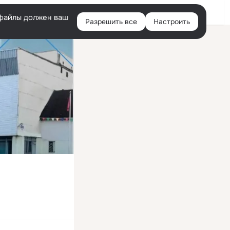
Войти
e-файлы должен ваш
Разрешить все
Настроить
Правая
колонка