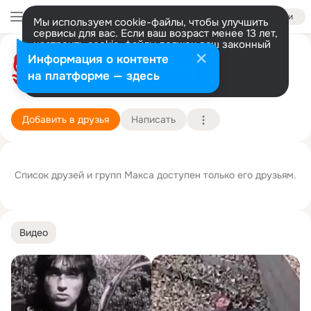
Войти
Мы используем cookie-файлы, чтобы улучшить
сервисы для вас. Если ваш возраст менее 13 лет,
настроить cookie-файлы должен ваш законный
Макс Рязанов☀️7488
представитель.
Больше информации
Информация о контенте
Разрешить все
Настроить
на платформе — здесь
г. Каменск-Шахтинский
14 октября
Подробнее
Добавить в друзья
Написать
Список друзей и групп Макса доступен только его друзьям.
Видео