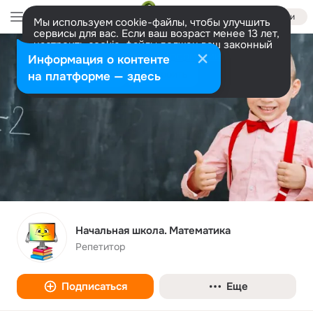
Войти
Мы используем cookie-файлы, чтобы улучшить
сервисы для вас. Если ваш возраст менее 13 лет,
настроить cookie-файлы должен ваш законный
представитель.
Больше информации
Информация о контенте
Разрешить все
Настроить
на платформе — здесь
Начальная школа. Математика
Репетитор
Подписаться
Еще