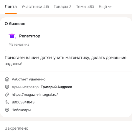
Лента
Участники
Товары
Темы
Ещё
419
3
453
Дополнительная
О бизнесе
колонка
Репетитор
Математика
Помогаем вашим детям учить математику, делать домашние 
задания!
Работает удалённо
Администратор:
Григорий Андреев
https://magazin-integral.ru/
89063841843
Чебоксары
Закреплено