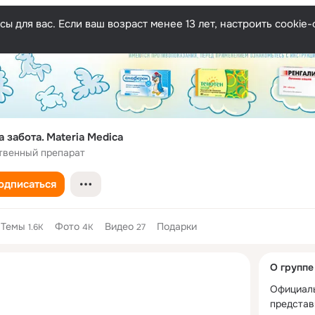
ы для вас. Если ваш возраст менее 13 лет, настроить cooki
 забота. Materia Medica
твенный препарат
одписаться
Темы
Фото
Видео
Подарки
1.6K
4K
27
Дополнитель
О группе
колонка
Официаль
представ