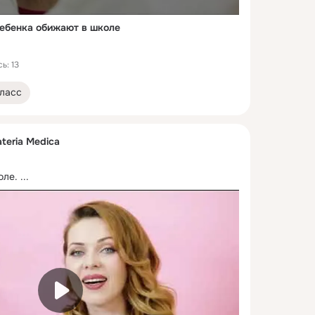
ребенка обижают в школе
ь: 13
ласс
teria Medica
оле.
 ...