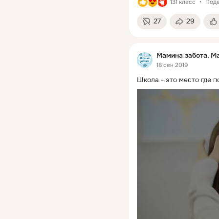
131 класс
Поде
27
29
Мамина забота. Ma
18 сен 2019
Школа - это место где 