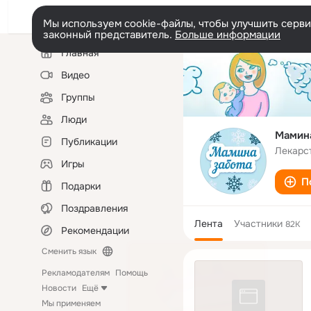
Мы используем cookie-файлы, чтобы улучшить сервис
законный представитель.
Больше информации
Левая
Главная
колонка
Видео
Группы
Люди
Мамина
Публикации
Лекарс
Игры
П
Подарки
Поздравления
Лента
Участники
82K
Рекомендации
Сменить язык
Рекламодателям
Помощь
Новости
Ещё
Мы применяем