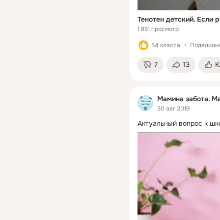
Тенотен детский. Если 
1 851 просмотр
54 класса
Поделилис
7
13
К
Мамина забота. Ma
30 авг 2019
Актуальный вопрос к шк