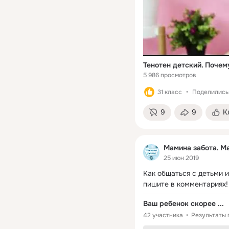
Тенотен детский. Почем
5 986 просмотров
31 класс
Поделились:
9
9
К
Мамина забота. Ma
25 июн 2019
Как общаться с детьми и
пишите в комментариях!
Ваш ребенок скорее ...
42 участника
Результаты 