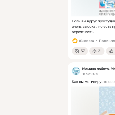
Если вы вдруг простудил
очень высока , но есть 
вероятность.
 ...
83 класса
Поделилис
57
21
Мамина забота. Ma
18 окт 2019
Как вы мотивируете свое