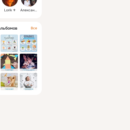
Lorik ⚜️
Александра
альбомов
Все