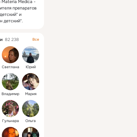
Materia Medica - 
ителя препаратов 
детский" и 
н детский".
и
82 238
Все
Светлана
Юрий
Владимир
Мария
Гульнара
Ольга