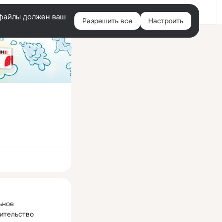
Войти
e-файлы должен ваш
Разрешить все
Настроить
Правая
колонка
ная
ное 
ительство 