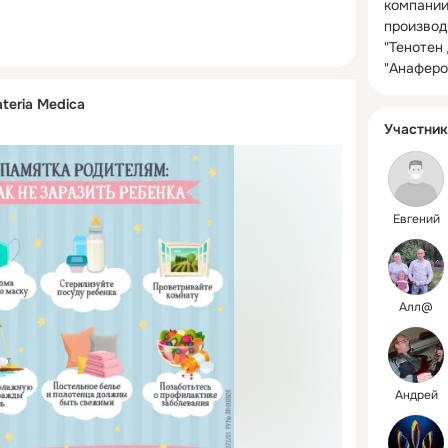
компании 
производ
"Тенотен 
"Анаферо
teria Medica
Участник
Евгений
Алл@
Андрей