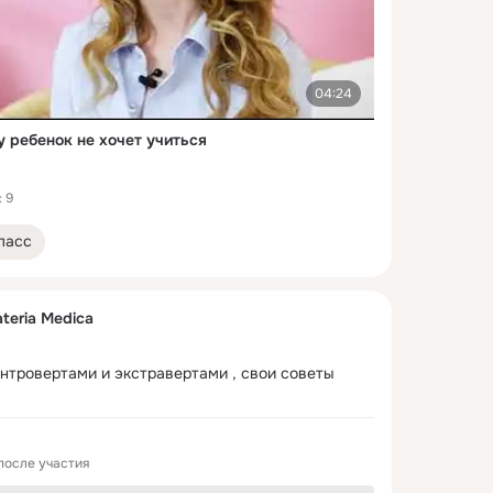
04:24
у ребенок не хочет учиться
 9
ласс
teria Medica
нтровертами и экстравертами , свои советы 
после участия