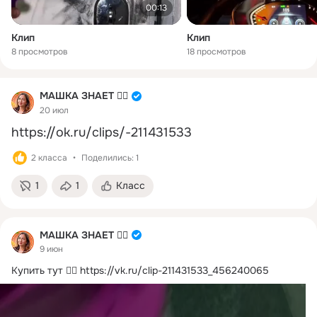
00:13
Клип
Клип
8 просмотров
18 просмотров
МАШКА ЗНАЕТ ☝🏻
20 июл
https://ok.ru/clips/-211431533
2 класса
Поделились: 1
1
1
Класс
МАШКА ЗНАЕТ ☝🏻
9 июн
Купить тут 👉🏻
https://vk.ru/clip-211431533_456240065