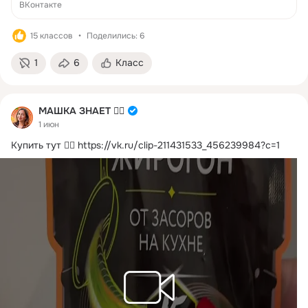
Смотрите полностью ВКонтакте.
ВКонтакте
15 классов
Поделились: 6
1
6
Класс
МАШКА ЗНАЕТ ☝🏻
1 июн
Купить тут 👉🏻
https://vk.ru/clip-211431533_456239984?c=1