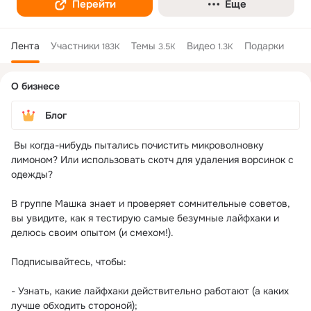
Перейти
Еще
Лента
Участники
Темы
Видео
Подарки
183K
3.5K
1.3K
Дополнительная
О бизнесе
колонка
Блог
 Вы когда-нибудь пытались почистить микроволновку 
лимоном? Или использовать скотч для удаления ворсинок с 
одежды?

В группе Машка знает и проверяет сомнительные советов, 
вы увидите, как я тестирую самые безумные лайфхаки и 
делюсь своим опытом (и смехом!). 

Подписывайтесь, чтобы:

- Узнать, какие лайфхаки действительно работают (а каких 
лучше обходить стороной);
