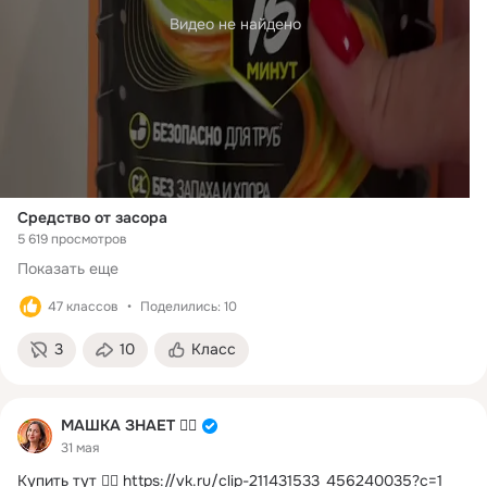
Видео не найдено
Средство от засора
5 619 просмотров
Показать еще
47 классов
Поделились: 10
3
10
Класс
МАШКА ЗНАЕТ ☝🏻
31 мая
Купить тут 👉🏻
https://vk.ru/clip-211431533_456240035?c=1