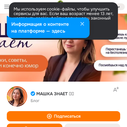
Войти
Мы используем cookie-файлы, чтобы улучшить
сервисы для вас. Если ваш возраст менее 13 лет,
настроить cookie-файлы должен ваш законный
представитель.
Больше информации
Информация о контенте
Разрешить все
Настроить
на платформе — здесь
МАШКА ЗНАЕТ ☝🏻
Блог
Подписаться