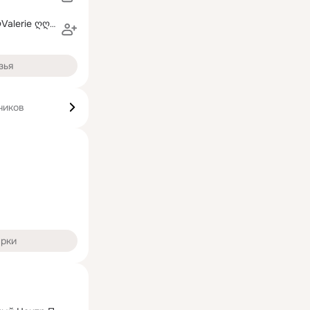
♡♡♡♡♡♡♡ღValerie ღღღSpicerღ♡♡♡♡♡♡♡
зья
чиков
арки