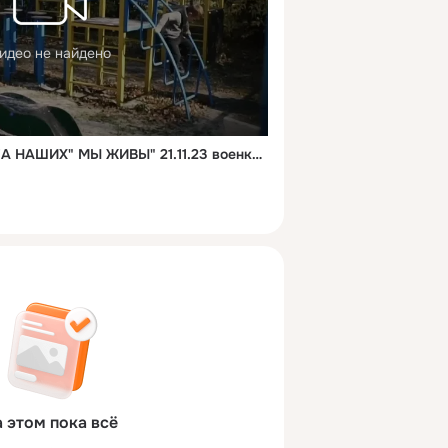
идео не найдено
"РЯЗАНСКИЕ РЕБЯТА "ZA НАШИХ" МЫ ЖИВЫ" 21.11.23 военкор Марьяна Наумова и "Время покажет"
 этом пока всё