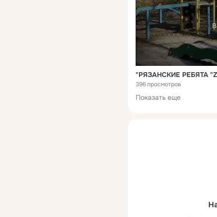
В
396 просмотров
Показать еще
На