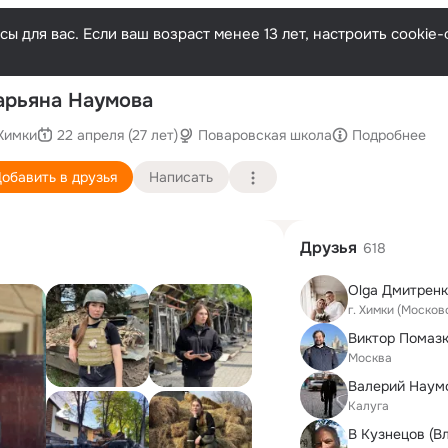
ы для вас. Если ваш возраст менее 13 лет, настроить cooki
По
рьяна Наумова
Химки
22 апреля (27 лет)
Поваровская школа
Подробнее
обавить в друзья
Написать
Друзья
618
Оlga Дмитренк
г. Химки (Москов
Виктор Помаз
Москва
Валерий Наум
Калуга