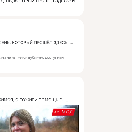
"ВСЁ ПОМНЮ, КАЖДЫЙ ДЕНЬ, КОТОРЫЙ ПРОШЁЛ ЗДЕСЬ" позывной "Лекс", 42-я МСД : военкор Марьяна Наумова
ДЕНЬ, КОТОРЫЙ ПРОШЁЛ ЗДЕСЬ:
 ...
или не является публично доступным
ЖИМСЯ, С БОЖИЕЙ ПОМОЩЬЮ:
 ...