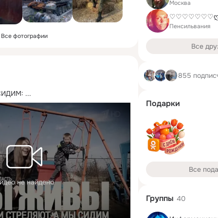
Москва
Пенсильвания
Все фотографии
Все дру
855 подпис
СИДИМ:
 ...
Подарки
Все под
идео не найдено
Группы
40