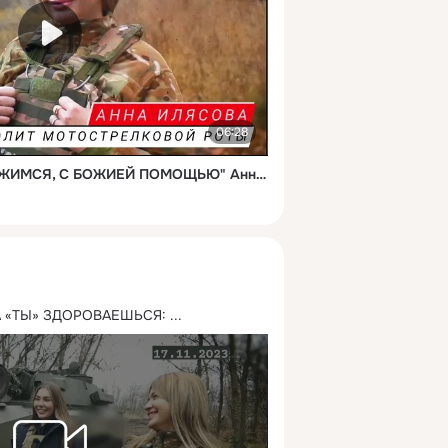
06:28
"ВСЁ НОРМАЛЬНО, ДЕРЖИМСЯ, С БОЖИЕЙ ПОМОЩЬЮ" Анна Илясова, позывной "Белка", 42-я гвардейская МСД
 «ТЫ» ЗДОРОВАЕШЬСЯ:
 ...