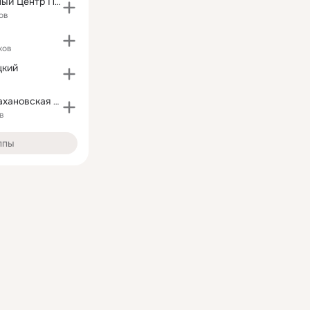
Информационный Центр Перевальск Алчевск
ов
ков
цкий
ГБОУ ЛНР "Стахановская СШ№32 им. П.Л.Дрёмова"
в
ппы