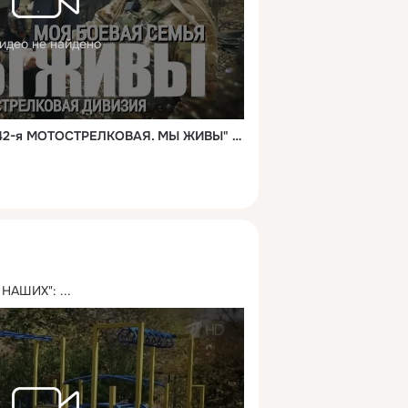
идео не найдено
"МОЯ БОЕВАЯ СЕМЬЯ. 42-я МОТОСТРЕЛКОВАЯ. МЫ ЖИВЫ" 17.11.23 военкор Марьяна Наумова и "Время покажет"
 НАШИХ":
 ...