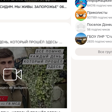
64016 подписчик
"ОНИ СТРЕЛЯЮТ, А МЫ СИДИМ. МЫ ЖИВЫ. ЗАПОРОЖЬЕ" 06.12.2023 военкор Марьяна Наумова и "Время покажет"
Приколисты
507189 подписчи
Поселок Доне
56 подписчиков
2835 подписчико
ДЕНЬ, КОТОРЫЙ ПРОШЁЛ ЗДЕСЬ:
 ...
Все гру
идео не найдено