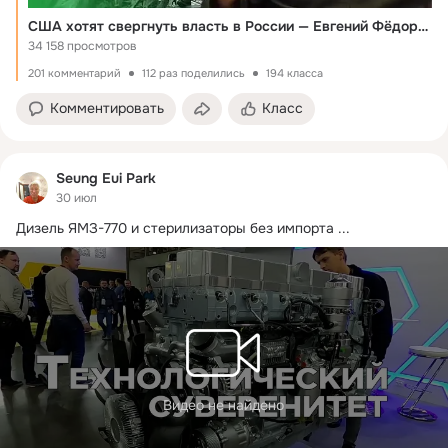
США хотят свергнуть власть в России — Евгений Фёдоров
34 158 просмотров
201 комментарий
112 раз поделились
194 класса
Комментировать
Класс
Seung Eui Park
30 июл
Дизель ЯМЗ-770 и стерилизаторы без импорта
 ...
Видео не найдено