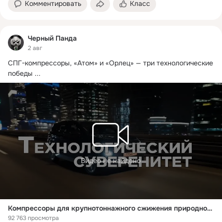
Комментировать
Класс
Черный Панда
2 авг
СПГ-компрессоры, «Атом» и «Орлец» — три технологические 
победы
 ...
Видео не найдено
Компрессоры для крупнотоннажного сжижения природного газа, электромобиль "Атом" и другие новости импортозамещения
92 763 просмотра