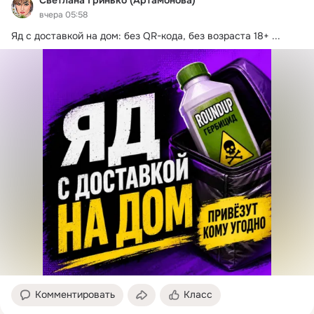
Светлана Гринько (Артамонова)
советом, профессиональным знанием, житейской 
вчера 05:58
мудростью. И чем нас больше, тем мы сильнее, мудрее, 
Яд с доставкой на дом: без QR-кода, без возраста 18+
 ...
профессиональнее. Нам все по плечу, найти, решить, 
помочь, подбодрить, поддержать. Мы можем все.
Комментировать
Класс