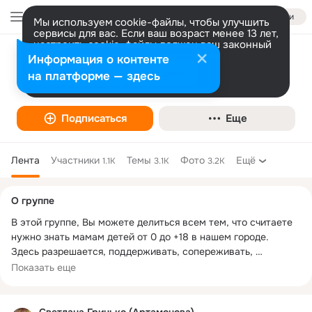
Войти
Мы используем cookie-файлы, чтобы улучшить
сервисы для вас. Если ваш возраст менее 13 лет,
настроить cookie-файлы должен ваш законный
представитель.
Больше информации
Информация о контенте
Мамы Тюмени
Разрешить все
Настроить
на платформе — здесь
Подписаться
Еще
Лента
Участники
Темы
Фото
Ещё
1.1K
3.1K
3.2K
Дополнительная
О группе
колонка
В этой группе, Вы можете делиться всем тем, что считаете 
нужно знать мамам детей от 0 до +18 в нашем городе.

Здесь разрешается, поддерживать, сопереживать, 
сочувствовать, делиться своим опытом, помогать, 
Показать еще
радоваться за успехи и не только.

Ведь среди нас могут быть специалисты, которые так нужны 
в данный момент и готовы оказать помощь. Словом, 