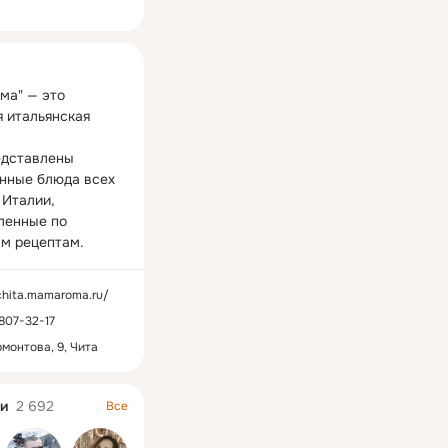
ная
ма" — это 
 итальянская 
едставлены 
нные блюда всех 
00:06
00:11
Италии, 
ленные по 
ные.mp4
они мечтают.mp4
upload_28
м рецептам.
66 просмотров
156 просмот
/chita.mamaroma.ru/
807-32-17
рмонтова, 9, Чита
и
2 692
Все