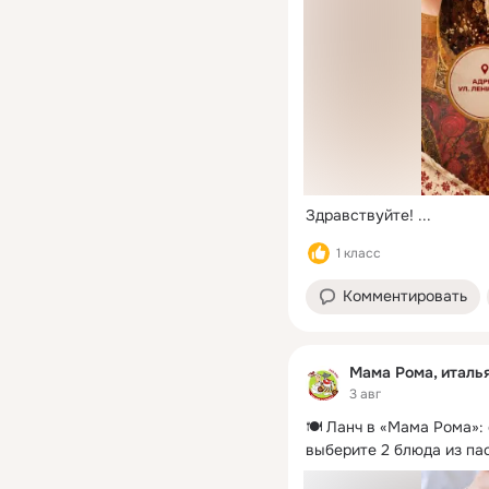
Здравствуйте!
 ...
1 класс
Комментировать
Мама Рома, италь
3 авг
🍽️ Ланч в «Мама Рома»: 
выберите 2 блюда из пас