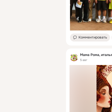
Комментировать
Мама Рома, италь
5 авг