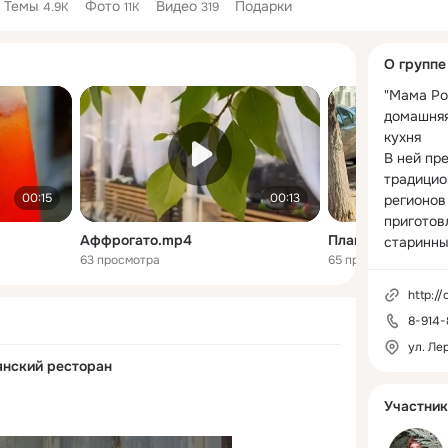
Темы
Фото
Видео
Подарки
4.9K
11K
319
Дополнитель
О группе
колонка
"Мама Ро
домашняя
кухня

В ней пр
традицио
00:15
00:13
регионов 
приготов
Аффрогато.mp4
Планы на выход
старинны
63 просмотра
65 просмотров
http:/
8-914-
ул. Ле
янский ресторан
Участник