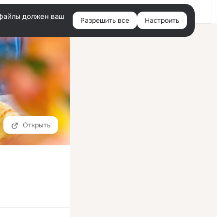
Войти
e-файлы должен ваш
Разрешить все
Настроить
Правая
колонка
Открыть