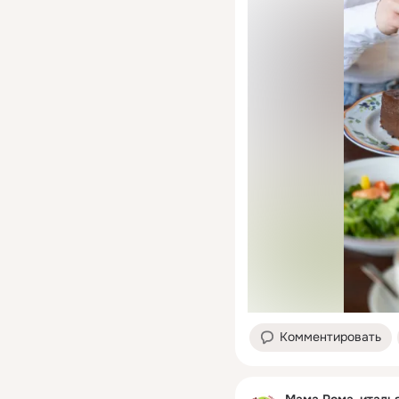
Комментировать
Мама Рома, италь