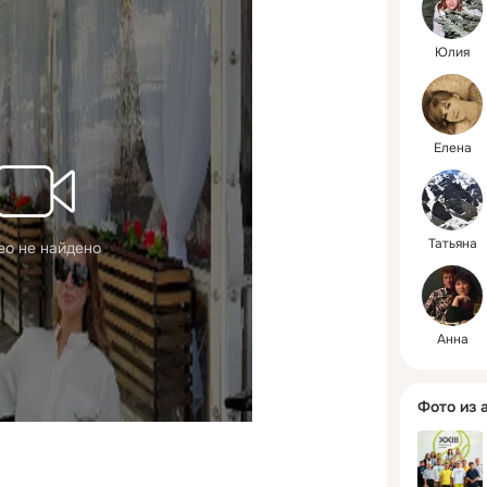
Юлия
Елена
Татьяна
ео не найдено
Анна
Фото из 