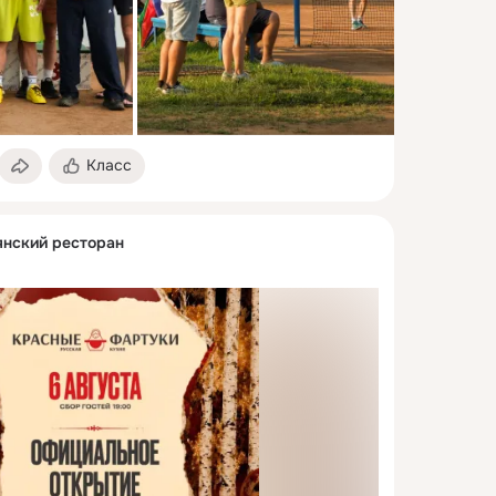
Класс
янский ресторан