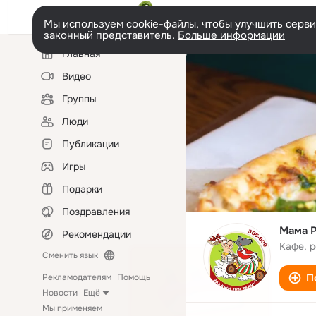
Мы используем cookie-файлы, чтобы улучшить сервис
законный представитель.
Больше информации
Левая
Главная
колонка
Видео
Группы
Люди
Публикации
Игры
Подарки
Поздравления
Мама Р
Рекомендации
Кафе, 
Сменить язык
П
Рекламодателям
Помощь
Новости
Ещё
Мы применяем