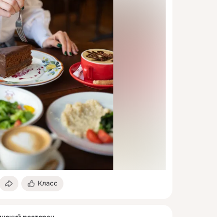
Класс
янский ресторан