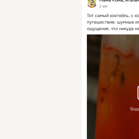
2 авг
Тот самый коктейль, с 
путешествие: шумные ита
ощущение, что никуда н
Вид