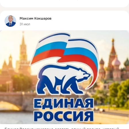
отраслей страны.
 ...
Фид
Максим Кокшаров
31 июл