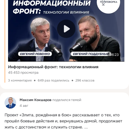
36:23
Информационный фронт: технологии влияния
45 453 просмотра
3 комментария
649 раз поделились
296 классов
Фид
Максим Кокшаров
поделился темой
4 авг
Проект «Элита, рождённая в бою» рассказывает о тех, кто 
прошёл боевые действия и, вернувшись домой, продолжает 
жить с достоинством и служить стране.
 ...