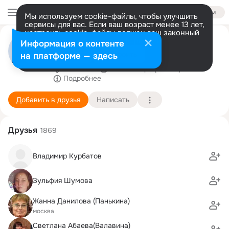
Войти
Мы используем cookie-файлы, чтобы улучшить
сервисы для вас. Если ваш возраст менее 13 лет,
настроить cookie-файлы должен ваш законный
Максим Кокшаров
представитель.
Больше информации
Информация о контенте
Глава Лазурненского поселения
Разрешить все
Настроить
на платформе — здесь
Челябинск
24 сентября (46 лет)
Подробнее
Добавить в друзья
Написать
Друзья
1869
Владимир Курбатов
Зульфия Шумова
Жанна Данилова (Панькина)
москва
Светлана Абаева(Валавина)