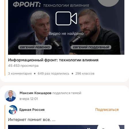
Видео не найдено
Информационный фронт: технологии влияния
45 453 просмотра
3 комментария
649 раз поделились
296 классов
Фид
Максим Кокшаров
поделился темой
вчера 12:01
Подписаться
Единая Россия
Интернет помнит все.
 ...