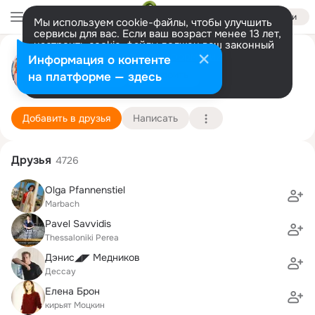
Войти
Мы используем cookie-файлы, чтобы улучшить
сервисы для вас. Если ваш возраст менее 13 лет,
настроить cookie-файлы должен ваш законный
представитель.
Больше информации
Luisa Event Berlin
Информация о контенте
Разрешить все
Настроить
на платформе — здесь
Берлин
9 ноября (50 лет)
Подробнее
Добавить в друзья
Написать
Друзья
4726
Olga Pfannenstiel
Marbach
Pavel Savvidis
Thessaloniki Perea
Дэнис◢◤ Медников
Дессау
Елена Брон
кирьят Моцкин