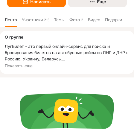
Написать
Еще
Лента
Участники
Темы
Фото
Видео
Подарки
213
2
Дополнительная
О группе
колонка
ЛугБилет - это первый онлайн-сервис для поиска и 
бронирования билетов на автобусные рейсы из ЛНР и ДНР в 
Россию, Украину, Беларусь.

Показать еще
Бронирование билетов - бесплатно! Оплата при посадке!

Телефон диспетчерской службы:

ЛНР, ДНР, Украина:

+38 (071) 518-58-76

+38 (072) 502-03-90 (Telegram)

+38 (095) 411-39-64 (Viber)

Россия:
