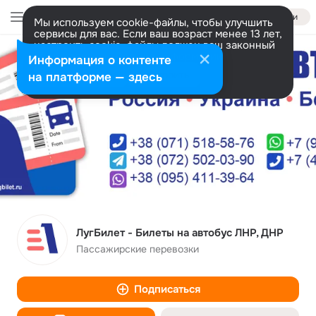
Войти
Мы используем cookie-файлы, чтобы улучшить
сервисы для вас. Если ваш возраст менее 13 лет,
настроить cookie-файлы должен ваш законный
представитель.
Больше информации
Информация о контенте
Разрешить все
Настроить
на платформе — здесь
ЛугБилет - Билеты на автобус ЛНР, ДНР
Пассажирские перевозки
Подписаться