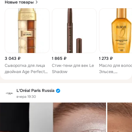
которая соответствовала бы их собственному видению и 
Новые товары
желаниям».

https://ok.me/LtbK1
3 043 ₽
1 865 ₽
1 273 ₽
Сыворотка для лица
Стик-тени для век Le
Масло для воло
двойная Age Perfect
Shadow
Эльсев,
Le Duo
Экстраординарн
совершенствую
для сухих волос
L'Oréal Paris Russia
вчера 19:30