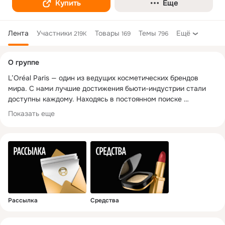
Купить
Еще
Лента
Участники
Товары
Темы
Ещё
219K
169
796
Дополнительная
О группе
колонка
L’Oréal Paris — один из ведущих косметических брендов 
мира. С нами лучшие достижения бьюти-индустрии стали 
доступны каждому. Находясь в постоянном поиске 
совершенства, мы стараемся воплотить наши научные 
Показать еще
достижения и инновации во всех косметических продуктах: 
от средств для макияжа и ухода за кожей до средств для 
волос и их окрашивания. На протяжении более 110 лет 
нашего существования безопасность, эффективность и 
качество — наши главные приоритеты.

L’Oréal Paris всегда поддерживал женщин, выступая за 
современное понимание женственности.

Рассылка
Средства
«Мы поддерживаем всех женщин на пути к самореализации, 