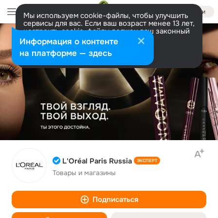
Войти
Мы используем cookie-файлы, чтобы улучшить
сервисы для вас. Если ваш возраст менее 13 лет,
настроить cookie-файлы должен ваш законный
представитель.
Больше информации
Информация о контенте
Разрешить все
Настроить
на платформе — здесь
L'Oréal Paris Russia
ЭКСПЕРТ
Товары и магазины
Подписаться