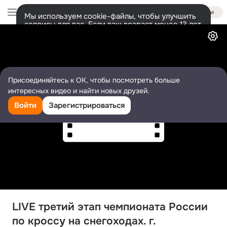
Войти
Мы используем cookie-файлы, чтобы улучшить
сервисы для вас. Если ваш возраст менее 13 лет,
Видео
настроить cookie-файлы должен ваш законный
представитель.
Больше информации
Разрешить все
Настроить
Присоединяйтесь к ОК, чтобы посмотреть больше
интересных видео и найти новых друзей.
Войти
Зарегистрироваться
LIVE третий этап чемпионата России 
по кроссу на снегоходах. г. 