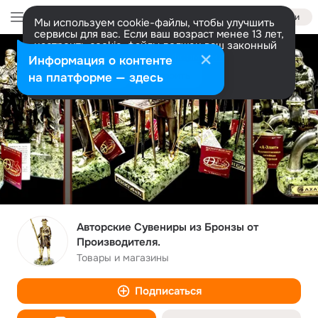
Войти
Мы используем cookie-файлы, чтобы улучшить
сервисы для вас. Если ваш возраст менее 13 лет,
настроить cookie-файлы должен ваш законный
представитель.
Больше информации
Информация о контенте
Разрешить все
Настроить
на платформе — здесь
Авторские Сувениры из Бронзы от
Производителя.
Товары и магазины
Подписаться