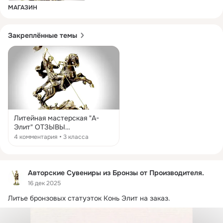
МАГАЗИН
Закреплённые темы
Литейная мастерская "А-
Элит" ОТЗЫВЫ
https://www.aelite-zlat.ru/
4 комментария
3 класса
Отзывы о литейной
мастерской "А-Элит" Если
Вы пользовались услугами
литейной мастерской "А-
Авторские Сувениры из Бронзы от Производителя.
Элит", оставьте свои отзывы
16 дек 2025
или пожелания.
Литье бронзовых статуэток Конь Элит на заказ.