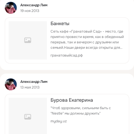
Фид
Александр Лим
19 ноя 2013
Банкеты
Сеть кафе «Гранатовый Сад» - место, где
приятно провести время, как в обеденный
перерыв, так и вечером с друзьями или
семьей.Наши двери всегда открыты для
шумного детского праздника или
гранатовыйсад.рф
свадьбы.
Фид
Александр Лим
13 мая 2013
Бурова Екатерина
"Чтоб здоровыми, сильными быть с
"Nestle" мы должны дружить"
myday.uz