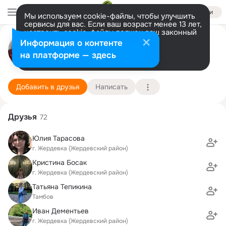
Войти
Мы используем cookie-файлы, чтобы улучшить
сервисы для вас. Если ваш возраст менее 13 лет,
настроить cookie-файлы должен ваш законный
Александр Лим
представитель.
Больше информации
Информация о контенте
Разрешить все
Настроить
на платформе — здесь
Москва
16 ноября (44 года)
11 школа
Подробнее
Добавить в друзья
Написать
Друзья
72
Юлия Тарасова
г. Жердевка (Жердевский район)
Кристина Босак
г. Жердевка (Жердевский район)
Татьяна Тепикина
Тамбов
Иван Дементьев
г. Жердевка (Жердевский район)