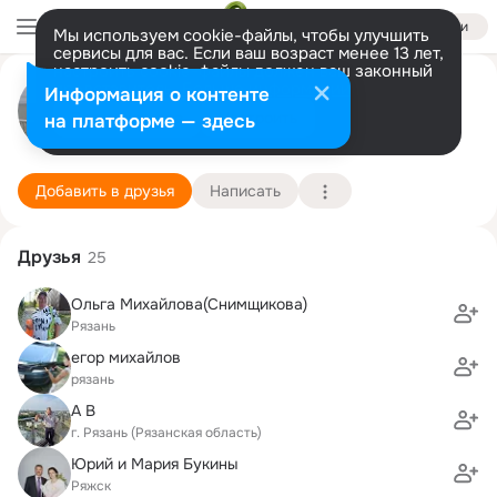
Войти
Мы используем cookie-файлы, чтобы улучшить
сервисы для вас. Если ваш возраст менее 13 лет,
настроить cookie-файлы должен ваш законный
Лидия Точилова
представитель.
Больше информации
Информация о контенте
Разрешить все
Настроить
на платформе — здесь
Санкт-Петербург
25 июля (52 года)
362 школа
Подробнее
Добавить в друзья
Написать
Друзья
25
Ольга Михайлова(Снимщикова)
Рязань
егор михайлов
рязань
А В
г. Рязань (Рязанская область)
Юрий и Мария Букины
Ряжск