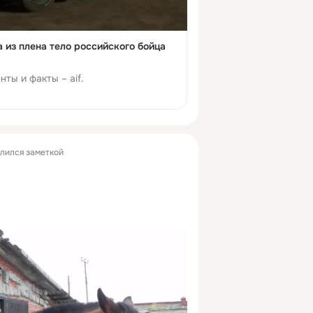
 из плена тело российского бойца
ты и факты – aif.
лился заметкой