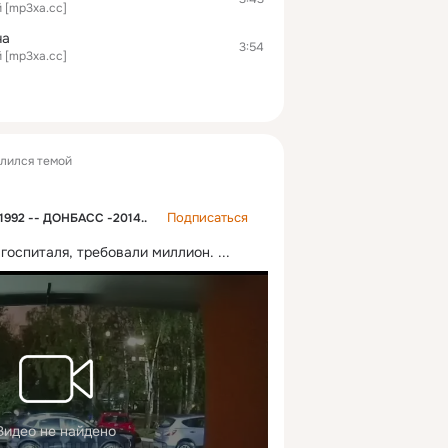
 [mp3xa.cc]
ча
3:54
 [mp3xa.cc]
лился темой
Подписаться
992 -- ДОНБАСС -2014..
госпиталя, требовали миллион.
 ...
Видео не найдено