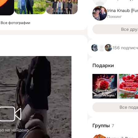
Irina Knaub (Fu
Поккинг
Все фотографии
Все дру
156 подпис
Подарки
Все под
Группы
7
ео не найдено