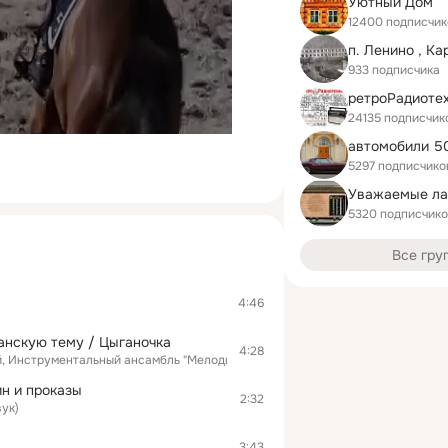
Уютный Дом
12400 подписчик
933 подписчика
ретроРадиоте
24135 подписчик
5297 подписчико
5320 подписчик
Все гру
4:46
анскую тему / Цыганочка
4:28
, Инструментальный ансамбль "Мелодия"
н и проказы
2:32
ук)
3:43