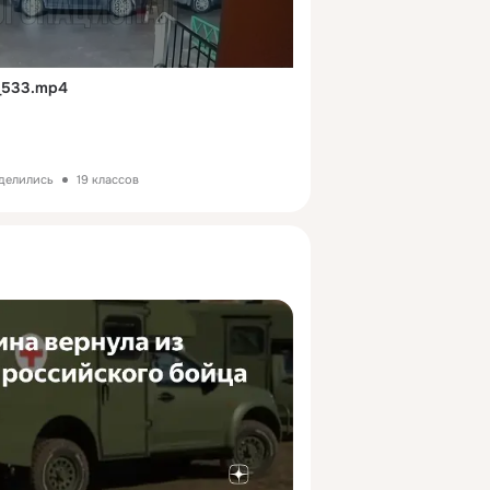
_533.mp4
оделились
19 классов