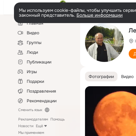
Мы используем cookie-файлы, чтобы улучшить сервис
законный представитель.
Больше информации
Левая
Главная
колонка
Ле
Видео
Группы
Люди
Д
Публикации
Игры
Фотографии
Видео
Подарки
Поздравления
Рекомендации
Сменить язык
Рекламодателям
Помощь
Новости
Ещё
Мы применяем