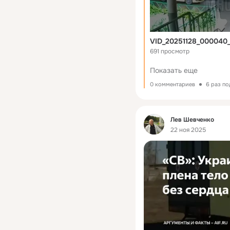
VID_20251128_000040
691 просмотр
Показать еще
0 комментариев
6 раз п
Фид
Лев Шевченко
22 ноя 2025