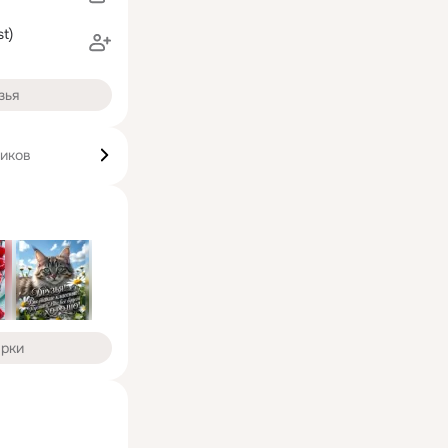
st)
зья
чиков
арки