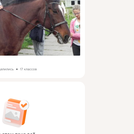
делились
17 классов