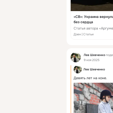
«СВ»: Украина вернула
без сердца
Статья автора «Аргумен
Дзен | Статьи
Фид
Лев Шевченко
поде
9 ноя 2025
Лев Шевченко
Девять лет на коне.