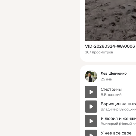
VID-20260324-WA0006
367 просмотров
Фид
Лев Шевченко
25 янв
Смотрины
В.Высоцкий
Вариации на цыг
Владимир Высоцкий
Я любил и женщи
Высоцкий (Новый зв
У нее все свое