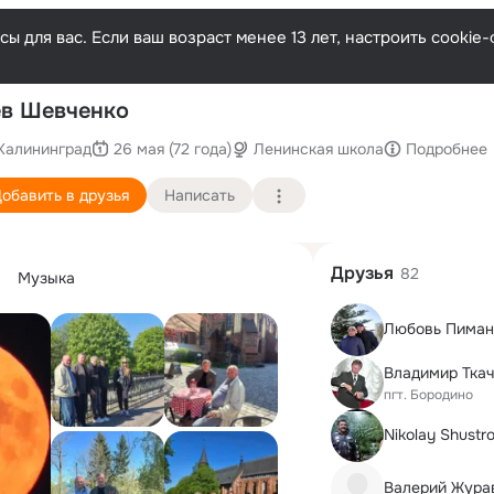
ы для вас. Если ваш возраст менее 13 лет, настроить cooki
в Шевченко
Калининград
26 мая (72 года)
Ленинская школа
Подробнее
обавить в друзья
Написать
Друзья
82
Музыка
Любовь Пиман
Владимир Тка
пгт. Бородино
Nikolay Shustr
Валерий Жура