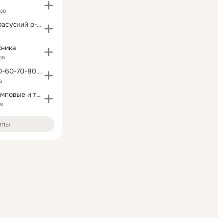
ов
п. Ленино , Карасуский р-он ,Кустанайская обл
хника
ов
автомобили 50-60-70-80 годов + ретро автозвук
в
Уважаемые ламповые и транзисторные друзья
ов
ппы