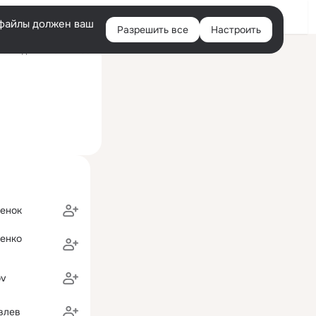
Войти
e-файлы должен ваш
Разрешить все
Настроить
Правая
Последний визит: 17:36
колонка
енок
ченко
ov
влев