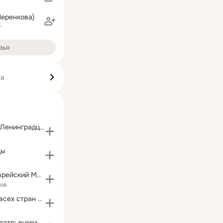
еренкова)
г
зья
ка
Израильтяне - Ленинградцы - Петербуржцы
ды
Позитивный Еврейский Мир
ков
Богуславские всех стран соединяйтесь!!!
Израильский театр: вчера, сегодня, завтра