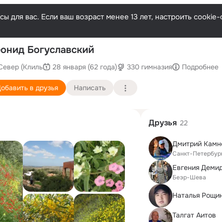
ы для вас. Если ваш возраст менее 13 лет, настроить cooki
П
онид Богуславский
Север (Клиль
28 января (62 года)
330 гимназия
Подробнее
обавить в друзья
Написать
Друзья
22
Дмитрий Камн
Санкт-Петербур
Беэр-Шева
Наталья Рощи
Талгат Аитов