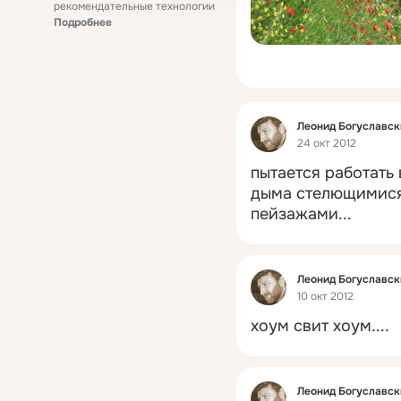
рекомендательные технологии
Подробнее
Фид
Леонид Богуславск
24 окт 2012
пытается работать 
дыма стелющимися
пейзажами...
Фид
Леонид Богуславск
10 окт 2012
хоум свит хоум....
Фид
Леонид Богуславск