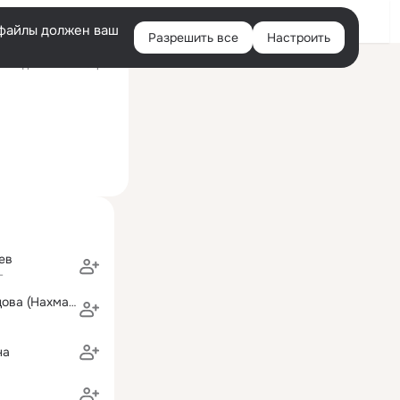
Войти
e-файлы должен ваш
Разрешить все
Настроить
Правая
оследний визит: 8 фев
колонка
ев
г
Евгения Демидова (Нахмансон)
на