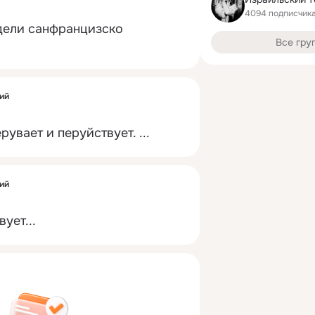
4094 подписчик
ели санфранцизско 
Все гру
ий
ерувает и перуйствует.
 ...
ий
ует...