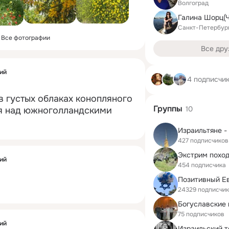
Волгоград
Галина Шорц(Ч
Санкт-Петербур
Все фотографии
Все дру
ий
4 подписчи
в густых облаках конопляного 
Группы
10
 над южноголландскими 
427 подписчиков
Экстрим похо
ий
454 подписчика
24329 подписчи
75 подписчиков
ий