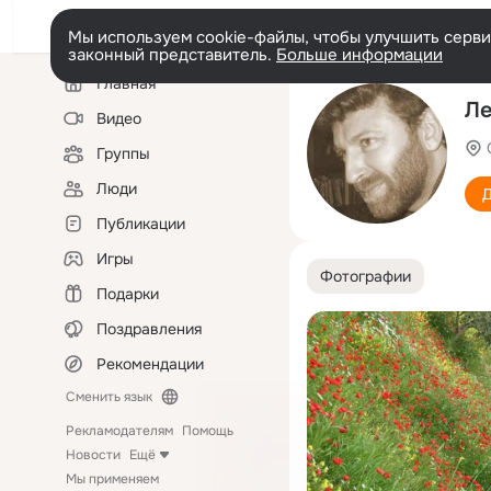
Мы используем cookie-файлы, чтобы улучшить сервис
законный представитель.
Больше информации
Левая
Главная
колонка
Ле
Видео
Группы
Люди
Д
Публикации
Игры
Фотографии
Подарки
Поздравления
Рекомендации
Сменить язык
Рекламодателям
Помощь
Новости
Ещё
Мы применяем