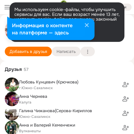
Войти
Мы используем cookie-файлы, чтобы улучшить
сервисы для вас. Если ваш возраст менее 13 лет,
настроить cookie-файлы должен ваш законный
Лена Карпова
представитель.
Больше информации
Информация о контенте
Разрешить все
Настроить
на платформе — здесь
С-Петербург
19 апреля (39 лет)
Подробнее
Добавить в друзья
Написать
Друзья
57
Любовь Кунцевич (Крючкова)
г.Южно-Сахалинск
Анна Чернева
Калуга
Галина Чижанова(Серова-Кириллов
Южно-Сахалинск
Анна и Валерий Кеменчежи
Вулканешты