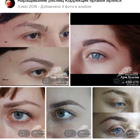
Наращивание ресниц Коррекция бровей Брянск
3 июл 2018
Добавлено 5 фото в альбом
0
0
0
0
0
0
0
0
0
0