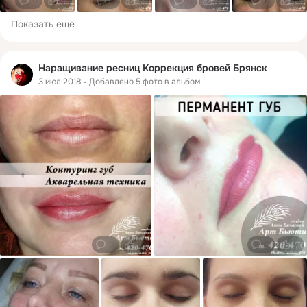
0
0
0
0
0
0
0
0
Показать еще
Наращивание ресниц Коррекция бровей Брянск
3 июл 2018
Добавлено 5 фото в альбом
0
0
0
0