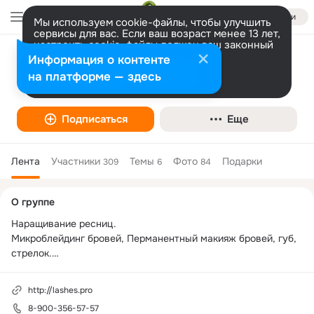
Войти
Мы используем cookie-файлы, чтобы улучшить
сервисы для вас. Если ваш возраст менее 13 лет,
настроить cookie-файлы должен ваш законный
представитель.
Наращивание ресниц Коррекция бровей
Больше информации
Информация о контенте
Брянск
Разрешить все
Настроить
на платформе — здесь
Салон красоты
Подписаться
Еще
Лента
Участники
Темы
Фото
Подарки
309
6
84
Дополнительная
О группе
колонка
Наращивание ресниц. 

Микроблейдинг бровей, Перманентный макияж бровей, губ, 
стрелок.

Ламинирование ресниц.

Биотатуаж бровей хной.

http://lashes.pro
420-470, 8-900-356-57-57
8-900-356-57-57