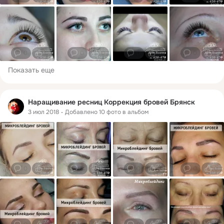
0
0
0
0
0
0
0
0
Показать еще
Наращивание ресниц Коррекция бровей Брянск
3 июл 2018
Добавлено 10 фото в альбом
0
0
0
0
0
0
0
0