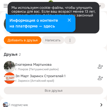
Войти
Мы используем cookie-файлы, чтобы улучшить
сервисы для вас. Если ваш возраст менее 13 лет,
настроить cookie-файлы должен ваш законный
представитель.
Больше информации
Лана Нгуен
Информация о контенте
Разрешить все
Настроить
на платформе — здесь
8 мая (53 года)
Подробнее
Добавить в друзья
Написать
Друзья
2
Екатерина Мартынова
г. Покров (Петушинский район)
Эл Март Заринск Строителей 1
г. Заринск (Алтайский край)
Все друзья
1 подписчик